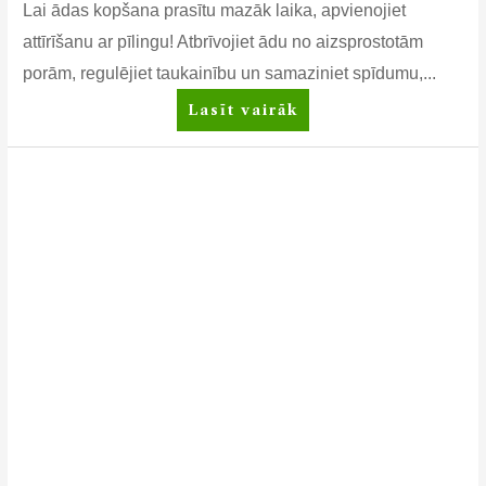
Lai ādas kopšana prasītu mazāk laika, apvienojiet
attīrīšanu ar pīlingu! Atbrīvojiet ādu no aizsprostotām
porām, regulējiet taukainību un samaziniet spīdumu,...
Artistry
Lasīt vairāk
Studio™
attīrīšanas
līdzeklis
un
pīlings