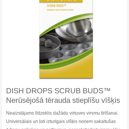
DISH DROPS SCRUB BUDS™
Nerūsējošā tērauda stieplīšu vīšķis
Neaizstājams līdzeklis dažādu virtuves virsmu tīrīšanai.
Universālais un ļoti izturīgais vīšķis noņem sakaltušas