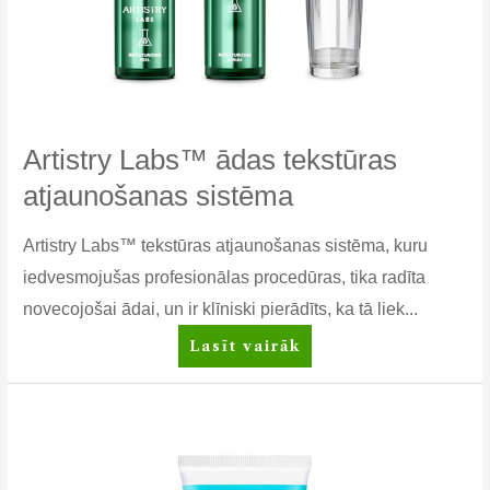
Artistry Labs™ ādas tekstūras
atjaunošanas sistēma
Artistry Labs™ tekstūras atjaunošanas sistēma, kuru
iedvesmojušas profesionālas procedūras, tika radīta
novecojošai ādai, un ir klīniski pierādīts, ka tā liek...
Artistry
Lasīt vairāk
Labs™
ādas
tekstūras
atjaunošanas
sistēma