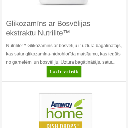
Glikozamīns ar Bosvēlijas
ekstraktu Nutrilite™
Nutrilite™ Glikozamīns ar bosvēliju ir uztura bagātinātājs,
kas satur glikozamīna-hidrohlorīda maisījumu, kas iegūts
no garnelēm, un bosvēliju. Uztura bagātinātājs, satur...
Glikozamīns
Lasīt vairāk
ar
Bosvēlijas
ekstraktu
Nutrilite™