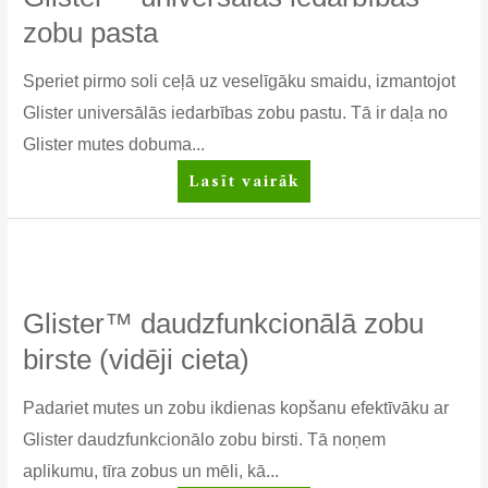
zobu pasta
Speriet pirmo soli ceļā uz veselīgāku smaidu, izmantojot
Glister universālās iedarbības zobu pastu. Tā ir daļa no
Glister mutes dobuma...
Glister™
Lasīt vairāk
universālas
iedarbības
zobu
pasta
Glister™ daudzfunkcionālā zobu
birste (vidēji cieta)
Padariet mutes un zobu ikdienas kopšanu efektīvāku ar
Glister daudzfunkcionālo zobu birsti. Tā noņem
aplikumu, tīra zobus un mēli, kā...