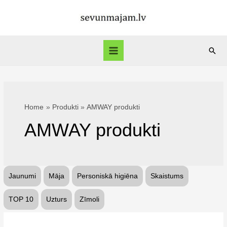
Skip
to
content
Sear
Main
Menu
Home
Produkti
AMWAY produkti
AMWAY produkti
Jaunumi
Māja
Personiskā higiēna
Skaistums
TOP 10
Uzturs
Zīmoli