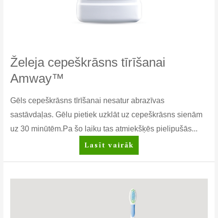
Želeja cepeškrāsns tīrīšanai
Amway™
Gēls cepeškrāsns tīrīšanai nesatur abrazīvas
sastāvdaļas. Gēlu pietiek uzklāt uz cepeškrāsns sienām
uz 30 minūtēm.Pa šo laiku tas atmiekšķēs pielipušās...
Želeja
Lasīt vairāk
cepeškrāsns
tīrīšanai
Amway™