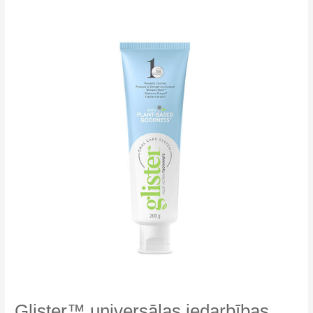
trauku
mazgāšanai
Glister™ universālas iedarbības