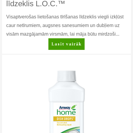
līdzeklis L.O.C.™
Visaptverošas lietošanas tīrīšanas līdzeklis viegli izkļūst
caur netīrumiem, augsnes sanesumiem un dubļiem uz
visām mazgājamām virsmām, lai māja būtu mirdzoši...
Daudzfunkcionāls
Lasīt vairāk
tīrīšanas
līdzeklis
L.O.C.™