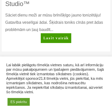
Studio™
Sāciet dienu moži ar mūsu brīnišķīgo jauno tonizētāju!
Gatavība veselīgai ādai. Šķidrais toniks cīnās pret ādas
problēmām un ļauj baudīt...
Nomierinošs
Lasīt vairāk
toniks
un
poru
attīrīšanas
Ziņu
1
2
Next Page
→
Lai labāk pielāgotu tīmekļa vietnes saturu, kā arī informāciju
līdzeklis
numerācija
par mūsu pakalpojumiem un īpašajiem piedāvājumiem, šajā
Artistry
pēc
tīmekļa vietnē tiek izmantotas sīkdatnes (cookies).
Studio™
Apmeklējot sponsor21.lt tīmekļa vietni, jūs piekrītat, ka mēs
lappusēm
izmantojam sīkdatnes, kas nodrošina netraucētu
iepirkšanos. Ja nepiekrītat sīkdatņu izmantošanai, aizveriet
Copyright © 2026 SevUnMajam.lv
šo tīmekļa vietni.
AMWAY produkti
Kā pirkt
Kontakti
ES piekrītu
Sīkdatņu izmantošana
Noteikumi