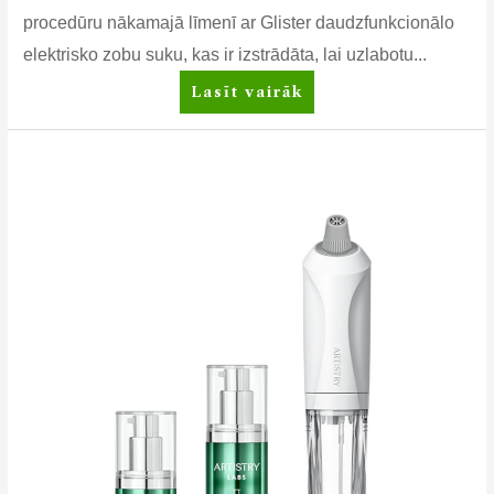
procedūru nākamajā līmenī ar Glister daudzfunkcionālo
elektrisko zobu suku, kas ir izstrādāta, lai uzlabotu...
⚡
Lasīt vairāk
Glister™
Daudzfunkcionāla
elektriskā
zobu
suka
⚡