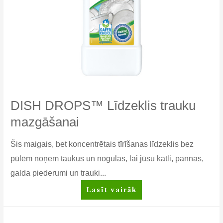
DISH DROPS™ Līdzeklis trauku
mazgāšanai
Šis maigais, bet koncentrētais tīrīšanas līdzeklis bez
pūlēm noņem taukus un nogulas, lai jūsu katli, pannas,
galda piederumi un trauki...
DISH
Lasīt vairāk
DROPS™
Līdzeklis