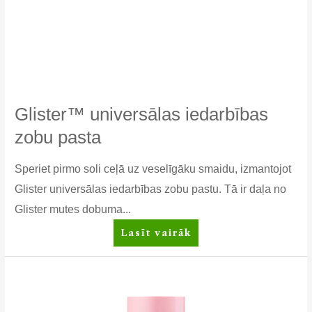
Glister™ universālas iedarbības
zobu pasta
Speriet pirmo soli ceļā uz veselīgāku smaidu, izmantojot
Glister universālas iedarbības zobu pastu. Tā ir daļa no
Glister mutes dobuma...
Glister™
Lasīt vairāk
universālas
iedarbības
zobu
pasta