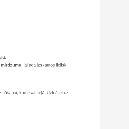
aru
.
ir mirdzumu
, lai āda izskatītos lieliski.
zināšanai, kad esat ceļā. Uzklājiet uz