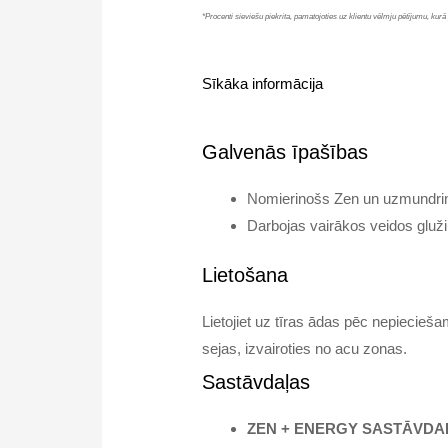
*Procenti sieviešu piekrita, pamatojoties uz klientu vēlmju pētījumu, kurā
Sīkāka informācija
Galvenās īpašības
Nomierinošs Zen un uzmundri
Darbojas vairākos veidos gluži
Lietošana
Lietojiet uz tīras ādas pēc nepiecieša
sejas, izvairoties no acu zonas.
Sastāvdaļas
ZEN + ENERGY SASTĀVDA