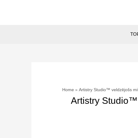
Skip
to
content
TOP
Home
Artistry Studio™ veldzējošs mi
Artistry Studio™