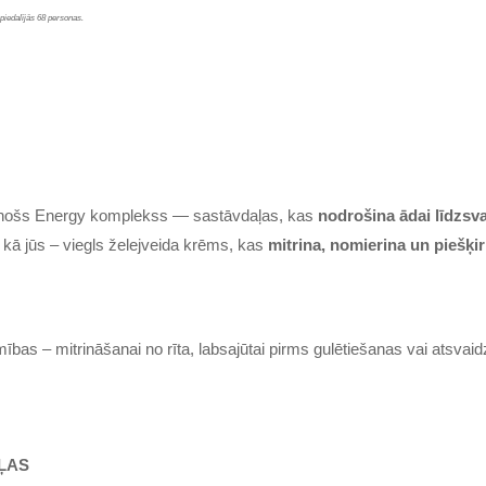
 piedalījās 68 personas.
nošs Energy komplekss — sastāvdaļas, kas
nodrošina ādai līdzsv
 kā jūs – viegls želejveida krēms, kas
mitrina, nomierina un piešķ
mības – mitrināšanai no rīta, labsajūtai pirms gulētiešanas vai atsvaid
ĻAS