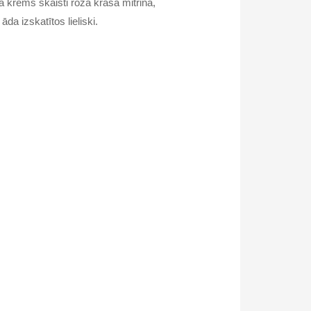
a krēms skaisti rozā krāsā mitrina,
da izskatītos lieliski.