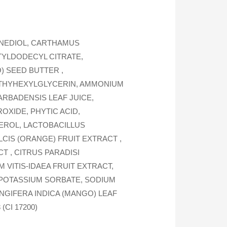
ANEDIOL, CARTHAMUS
CTYLDODECYL CITRATE,
) SEED BUTTER ,
THYHEXYLGLYCERIN, AMMONIUM
RBADENSIS LEAF JUICE,
OXIDE, PHYTIC ACID,
EROL, LACTOBACILLUS
LCIS (ORANGE) FRUIT EXTRACT ,
T , CITRUS PARADISI
 VITIS-IDAEA FRUIT EXTRACT,
 POTASSIUM SORBATE, SODIUM
NGIFERA INDICA (MANGO) LEAF
(CI 17200)