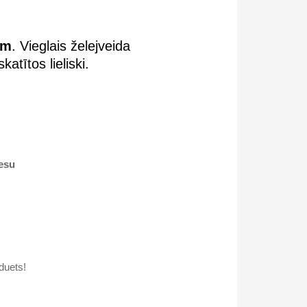
em
. Vieglais želejveida
skatītos lieliski.
resu
 duets!