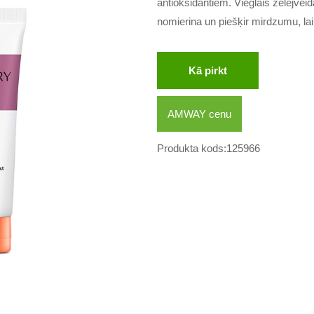
antioksidantiem. Vieglais želejveid
nomierina un piešķir mirdzumu, lai ā
Kā pirkt
AMWAY cenu
Produkta kods:125966