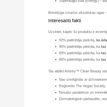
Superaugļu sula (Energy) – aug
Brīnišķīga smarža: eksotiskas ogas – 
Interesanti fakti
Uzziniet, kāpēc šo produktu ir iecienīju
92% patērētāju piekrita,
ka āda
90% patērētāju piekrita, ka
tas
89% patērētāju piekrita, ka
tas
86% patērētāju piekrita, ka
tas
Tas atbilst Artistry™ Clean Beauty st
Nav izmēģināts ar dzīvniekie
Reģistrēts The Vegan Society
Nesatur parabēnus un minerāle
Dermatoloģiski pārbaudīts, ne