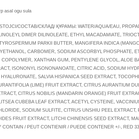
rp asaī ogu sula
STOJCI/СОСТАВ/СКЛАД/ ҚҰРАМЫ: WATER/AQUA/EAU, PROP
ILINOLEYL DIMER DILINOLEATE, ETHYL MACADAMIATE, TRIO
TYROSPERMUM PARKII BUTTER, MANGIFERA INDICA (MANGO
YETHANOL, CARBOMER, SODIUM ASCORBYL PHOSPHATE, E
COPOLYMER, XANTHAN GUM, PENTYLENE GLYCOL, ALOE BA
CT, ISONONYL ISONONANOATE, CITRIC ACID, SODIUM HYDR
HYALURONATE, SALVIA HISPANICA SEED EXTRACT, TOCOPH
URANTIFOLIA (LIME) FRUIT EXTRACT, CITRUS AURANTIUM DU
XTRACT, CITRUS NOBILIS (MANDARIN ORANGE) FRUIT EXTRAC
LITSEA CUBEBA LEAF EXTRACT, ACETYL CYSTEINE, VACCINIUM
LORIDE, SODIUM SULFITE, CITRUS UNSHIU PEEL EXTRACT,
ES FRUIT EXTRACT, LITCHI CHINENSIS SEED EXTRACT, MA
 CONTAIN / PEUT CONTIENIR / PUEDE CONTENER +/-, RED 33 