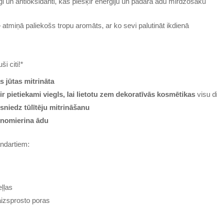
i un antioksidanti, kas piešķir enerģiju un padara ādu mirdzošāku
atmiņā paliekošs tropu aromāts, ar ko sevi palutināt ikdienā
ši citi!*
s jūtas mitrināta
 ir pietiekami viegls, lai lietotu zem dekoratīvās kosmētikas
visu d
 sniedz tūlītēju mitrināšanu
 nomierina ādu
andartiem:
m
ļļas
aizsprosto poras