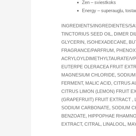
Zen – sviestkoks
Energy – superaugļu, tosta
INGREDIENTS/INGREDIENTES/SA
TINCTORIUS SEED OIL, DIMER D
GLYCERIN, ISOHEXADECANE, BU
FRAGRANCE/PARFRUM, PHENOX
ACRYLOYLDIMETHYLTAURATE/VP 
EUTERPE OLERACEA FRUIT EXTRA
MAGNESIUM CHLORIDE, SODIUM 
FERMENT, MALIC ACID, CITRUS A
CITRUS LIMON (LEMON) FRUIT E
(GRAPEFRUIT) FRUIT EXTRACT , 
SODIUM CARBONATE, SODIUM CH
BENZOATE, HIPPOPHAE RHAMNOID
EXTRACT, CITRAL, LINALOOL, MAY