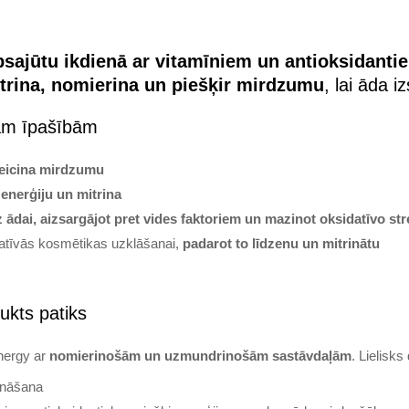
bsajūtu ikdienā ar vitamīniem un antioksidanti
trina, nomierina un piešķir mirdzumu
, lai āda iz
jām īpašībām
eicina mirdzumu
 enerģiju un mitrina
z ādai, aizsargājot pret vides faktoriem un mazinot oksidatīvo st
ratīvās kosmētikas uzklāšanai,
padarot to līdzenu un mitrinātu
ukts patiks
nergy ar
nomierinošām un uzmundrinošām sastāvdaļām
. Lielisks
ināšana