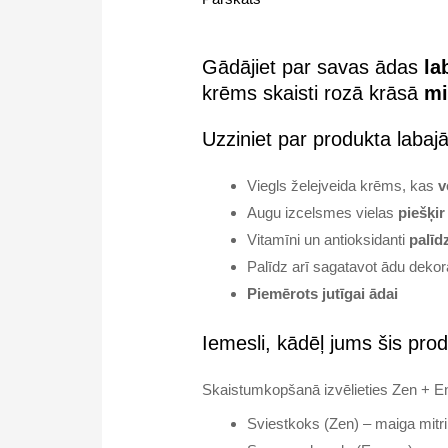
Gādājiet par savas ādas
la
krēms skaisti rozā krāsā
mi
Uzziniet par produkta laba
Viegls želejveida krēms, kas
v
Augu izcelsmes vielas
piešķir
Vitamīni un antioksidanti
palīd
Palīdz arī sagatavot ādu deko
Piemērots jutīgai ādai
Iemesli, kādēļ jums šis prod
Skaistumkopšanā izvēlieties Zen + E
Sviestkoks (Zen) – maiga mitr