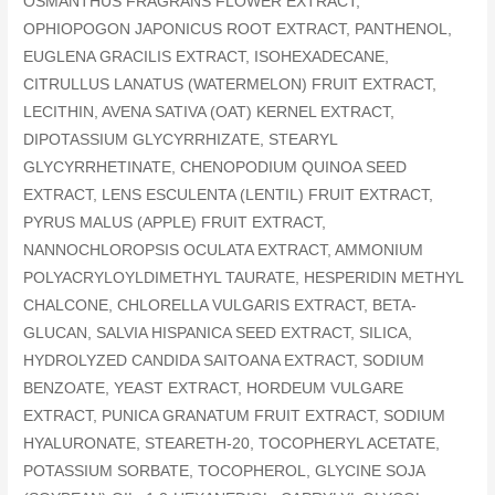
OSMANTHUS FRAGRANS FLOWER EXTRACT,
OPHIOPOGON JAPONICUS ROOT EXTRACT, PANTHENOL,
EUGLENA GRACILIS EXTRACT, ISOHEXADECANE,
CITRULLUS LANATUS (WATERMELON) FRUIT EXTRACT,
LECITHIN, AVENA SATIVA (OAT) KERNEL EXTRACT,
DIPOTASSIUM GLYCYRRHIZATE, STEARYL
GLYCYRRHETINATE, CHENOPODIUM QUINOA SEED
EXTRACT, LENS ESCULENTA (LENTIL) FRUIT EXTRACT,
PYRUS MALUS (APPLE) FRUIT EXTRACT,
NANNOCHLOROPSIS OCULATA EXTRACT, AMMONIUM
POLYACRYLOYLDIMETHYL TAURATE, HESPERIDIN METHYL
CHALCONE, CHLORELLA VULGARIS EXTRACT, BETA-
GLUCAN, SALVIA HISPANICA SEED EXTRACT, SILICA,
HYDROLYZED CANDIDA SAITOANA EXTRACT, SODIUM
BENZOATE, YEAST EXTRACT, HORDEUM VULGARE
EXTRACT, PUNICA GRANATUM FRUIT EXTRACT, SODIUM
HYALURONATE, STEARETH-20, TOCOPHERYL ACETATE,
POTASSIUM SORBATE, TOCOPHEROL, GLYCINE SOJA