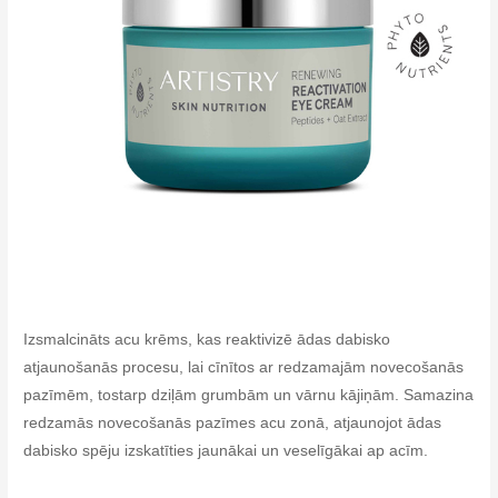
Izsmalcināts acu krēms, kas reaktivizē ādas dabisko
atjaunošanās procesu, lai cīnītos ar redzamajām novecošanās
pazīmēm, tostarp dziļām grumbām un vārnu kājiņām. Samazina
redzamās novecošanās pazīmes acu zonā, atjaunojot ādas
dabisko spēju izskatīties jaunākai un veselīgākai ap acīm.