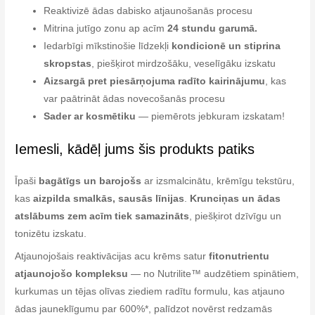
Reaktivizē ādas dabisko atjaunošanās procesu
Mitrina jutīgo zonu ap acīm
24 stundu garumā.
Iedarbīgi mīkstinošie līdzekļi
kondicionē un stiprina
skropstas
, piešķirot mirdzošāku, veselīgāku izskatu
Aizsargā pret piesārņojuma radīto kairinājumu
, kas
var paātrināt ādas novecošanās procesu
Sader ar kosmētiku
— piemērots jebkuram izskatam!
Iemesli, kādēļ jums šis produkts patiks
Īpaši
bagātīgs un barojošs
ar izsmalcinātu, krēmīgu tekstūru,
kas
aizpilda smalkās, sausās līnijas
.
Krunciņas un ādas
atslābums zem acīm tiek samazināts
, piešķirot dzīvīgu un
tonizētu izskatu.
Atjaunojošais reaktivācijas acu krēms satur
fitonutrientu
atjaunojošo kompleksu
— no Nutrilite™ audzētiem spinātiem,
kurkumas un tējas olīvas ziediem radītu formulu, kas atjauno
ādas jauneklīgumu par 600%*, palīdzot novērst redzamās