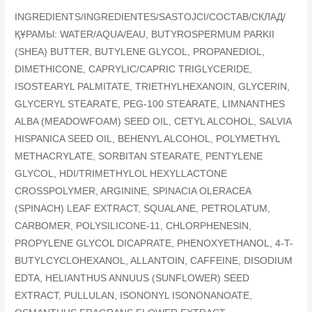
INGREDIENTS/INGREDIENTES/SASTOJCI/COCTAB/СКЛАД/
ҚҰРАМЫ: WATER/AQUA/EAU, BUTYROSPERMUM PARKII
(SHEA) BUTTER, BUTYLENE GLYCOL, PROPANEDIOL,
DIMETHICONE, CAPRYLIC/CAPRIC TRIGLYCERIDE,
ISOSTEARYL PALMITATE, TRIETHYLHEXANOIN, GLYCERIN,
GLYCERYL STEARATE, PEG-100 STEARATE, LIMNANTHES
ALBA (MEADOWFOAM) SEED OIL, CETYL ALCOHOL, SALVIA
HISPANICA SEED OIL, BEHENYL ALCOHOL, POLYMETHYL
METHACRYLATE, SORBITAN STEARATE, PENTYLENE
GLYCOL, HDI/TRIMETHYLOL HEXYLLACTONE
CROSSPOLYMER, ARGININE, SPINACIA OLERACEA
(SPINACH) LEAF EXTRACT, SQUALANE, PETROLATUM,
CARBOMER, POLYSILICONE-11, CHLORPHENESIN,
PROPYLENE GLYCOL DICAPRATE, PHENOXYETHANOL, 4-T-
BUTYLCYCLOHEXANOL, ALLANTOIN, CAFFEINE, DISODIUM
EDTA, HELIANTHUS ANNUUS (SUNFLOWER) SEED
EXTRACT, PULLULAN, ISONONYL ISONONANOATE,