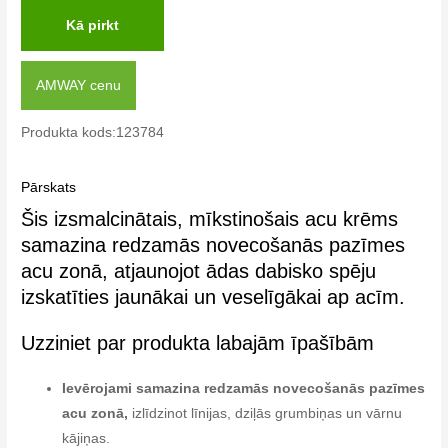
Kā pirkt
AMWAY cenu
Produkta kods:123784
Pārskats
Šis izsmalcinātais, mīkstinošais acu krēms
samazina redzamās novecošanās pazīmes
acu zonā, atjaunojot ādas dabisko spēju
izskatīties jaunākai un veselīgākai ap acīm.
Uzziniet par produkta labajām īpašībām
Ievērojami samazina redzamās novecošanās pazīmes
acu zonā,
izlīdzinot līnijas, dziļās grumbiņas un vārnu
kājiņas.