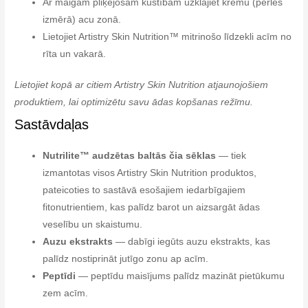
Ar maigām pliķējošām kustībām uzklājiet krēmu (pērles
izmērā) acu zonā.
Lietojiet Artistry Skin Nutrition™ mitrinošo līdzekli acīm no
rīta un vakarā.
Lietojiet kopā ar citiem Artistry Skin Nutrition atjaunojošiem
produktiem, lai optimizētu savu ādas kopšanas režīmu.
Sastāvdaļas
Nutrilite™ audzētas baltās čia sēklas
— tiek
izmantotas visos Artistry Skin Nutrition produktos,
pateicoties to sastāvā esošajiem iedarbīgajiem
fitonutrientiem, kas palīdz barot un aizsargāt ādas
veselību un skaistumu.
Auzu ekstrakts
— dabīgi iegūts auzu ekstrakts, kas
palīdz nostiprināt jutīgo zonu ap acīm.
Peptīdi
— peptīdu maisījums palīdz mazināt pietūkumu
zem acīm.