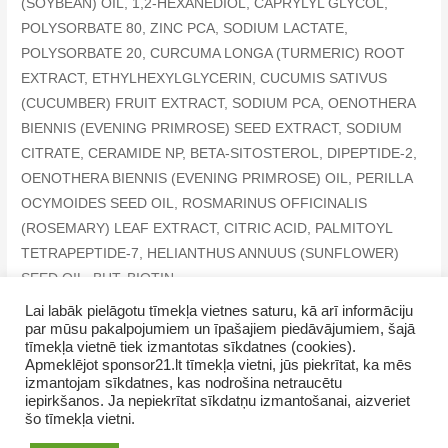
(SOYBEAN) OIL, 1,2-HEXANEDIOL, CAPRYLYL GLYCOL,
POLYSORBATE 80, ZINC PCA, SODIUM LACTATE,
POLYSORBATE 20, CURCUMA LONGA (TURMERIC) ROOT
EXTRACT, ETHYLHEXYLGLYCERIN, CUCUMIS SATIVUS
(CUCUMBER) FRUIT EXTRACT, SODIUM PCA, OENOTHERA
BIENNIS (EVENING PRIMROSE) SEED EXTRACT, SODIUM
CITRATE, CERAMIDE NP, BETA-SITOSTEROL, DIPEPTIDE-2,
OENOTHERA BIENNIS (EVENING PRIMROSE) OIL, PERILLA
OCYMOIDES SEED OIL, ROSMARINUS OFFICINALIS
(ROSEMARY) LEAF EXTRACT, CITRIC ACID, PALMITOYL
TETRAPEPTIDE-7, HELIANTHUS ANNUUS (SUNFLOWER)
SEED OIL, BHT, BIOTIN
Lai labāk pielāgotu tīmekļa vietnes saturu, kā arī informāciju
par mūsu pakalpojumiem un īpašajiem piedāvājumiem, šajā
tīmekļa vietnē tiek izmantotas sīkdatnes (cookies).
Apmeklējot sponsor21.lt tīmekļa vietni, jūs piekrītat, ka mēs
izmantojam sīkdatnes, kas nodrošina netraucētu
iepirkšanos. Ja nepiekrītat sīkdatņu izmantošanai, aizveriet
Copyright © 2026 SevUnMajam.lv
šo tīmekļa vietni.
AMWAY produkti
Kā pirkt
Kontakti