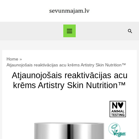
Skip
to
content
Sear
Main
Menu
Home
Atjaunojošais reaktivācijas acu krēms Artistry Skin Nutrition™
Atjaunojošais reaktivācijas acu
krēms Artistry Skin Nutrition™