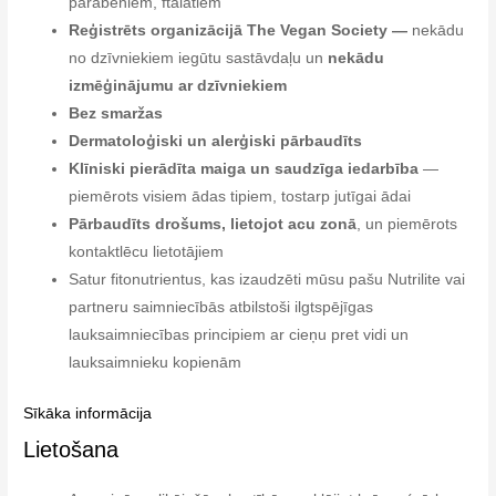
parabēniem, ftalātiem
Reģistrēts organizācijā The Vegan Society —
nekādu
no dzīvniekiem iegūtu sastāvdaļu un
nekādu
izmēģinājumu ar dzīvniekiem
Bez smaržas
Dermatoloģiski un alerģiski pārbaudīts
Klīniski pierādīta maiga un saudzīga iedarbība
—
piemērots visiem ādas tipiem, tostarp jutīgai ādai
Pārbaudīts drošums, lietojot acu zonā
, un piemērots
kontaktlēcu lietotājiem
Satur fitonutrientus, kas izaudzēti mūsu pašu Nutrilite vai
partneru saimniecībās atbilstoši ilgtspējīgas
lauksaimniecības principiem ar cieņu pret vidi un
lauksaimnieku kopienām
Sīkāka informācija
Lietošana