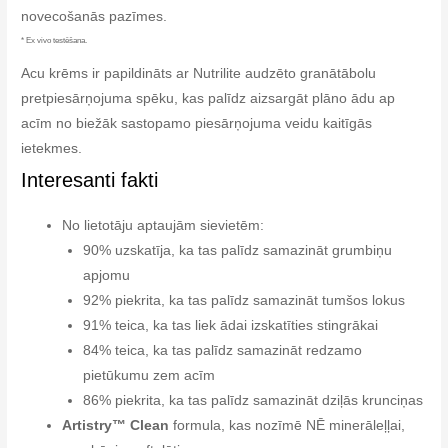
novecošanās pazīmes.
* Ex vivo testēšana.
Acu krēms ir papildināts ar Nutrilite audzēto granātābolu
pretpiesārņojuma spēku, kas palīdz aizsargāt plāno ādu ap
acīm no biežāk sastopamo piesārņojuma veidu kaitīgās
ietekmes.
Interesanti fakti
No lietotāju aptaujām sievietēm:
90% uzskatīja, ka tas palīdz samazināt grumbiņu
apjomu
92% piekrita, ka tas palīdz samazināt tumšos lokus
91% teica, ka tas liek ādai izskatīties stingrākai
84% teica, ka tas palīdz samazināt redzamo
pietūkumu zem acīm
86% piekrita, ka tas palīdz samazināt dziļās krunciņas
Artistry™ Clean
formula, kas nozīmē NĒ minerāleļļai,