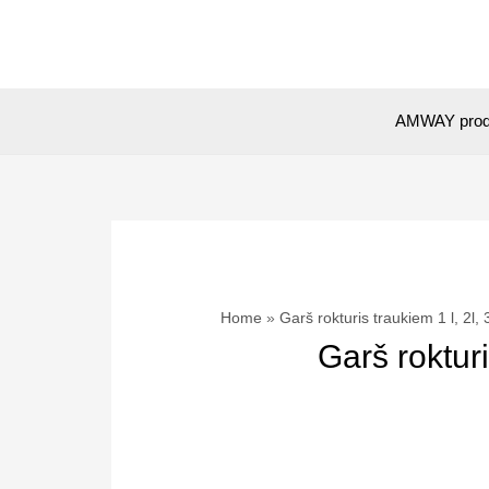
Skip
to
content
AMWAY prod
Home
Garš rokturis traukiem 1 l, 2l
Garš roktur