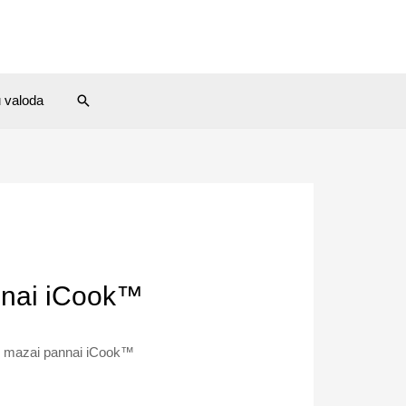
Search
u valoda
annai iCook™
 un mazai pannai iCook™