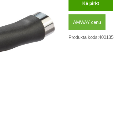
Kā pirkt
AMWAY cenu
Produkta kods:400135