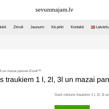
ukti
Zīmoli
Jaunumi
Kā pirkt
Kontakti
Latvieš
, 3l un mazai pannai iCook™
is traukiem 1 l, 2l, 3l un mazai p
Garš rokturis traukiem 1 l, 2l, 3l