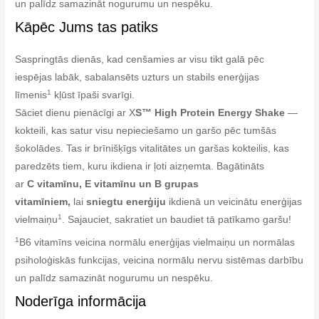
un palīdz samazināt nogurumu un nespēku.
Kāpēc Jums tas patiks
Saspringtās dienās, kad cenšamies ar visu tikt galā pēc
iespējas labāk, sabalansēts uzturs un stabils enerģijas
1
līmenis
kļūst īpaši svarīgi.
Sāciet dienu pienācīgi ar X
S™ High Protein Energy Shake
—
kokteili, kas satur visu nepieciešamo un garšo pēc tumšās
šokolādes. Tas ir brīnišķīgs vitalitātes un garšas kokteilis, kas
paredzēts tiem, kuru ikdiena ir ļoti aizņemta. Bagātināts
ar
C vitamīnu, E vitamīnu un B grupas
vitamīniem,
lai
sniegtu enerģiju
ikdienā un veicinātu enerģijas
1
vielmaiņu
. Sajauciet, sakratiet un baudiet tā patīkamo garšu!
1
B6 vitamīns veicina normālu enerģijas vielmaiņu un normālas
psiholoģiskās funkcijas, veicina normālu nervu sistēmas darbību
un palīdz samazināt nogurumu un nespēku.
Noderīga informācija