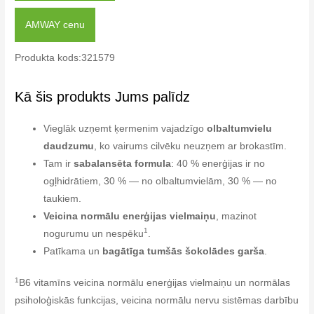
AMWAY cenu
Produkta kods:321579
Kā šis produkts Jums palīdz
Vieglāk uzņemt ķermenim vajadzīgo
olbaltumvielu
daudzumu
, ko vairums cilvēku neuzņem ar brokastīm.
Tam ir
sabalansēta formula
: 40 % enerģijas ir no
ogļhidrātiem, 30 % — no olbaltumvielām, 30 % — no
taukiem.
Veicina normālu enerģijas vielmaiņu
, mazinot
1
nogurumu un nespēku
.
Patīkama un
bagātīga tumšās šokolādes garša
.
1
B6 vitamīns veicina normālu enerģijas vielmaiņu un normālas
psiholoģiskās funkcijas, veicina normālu nervu sistēmas darbību