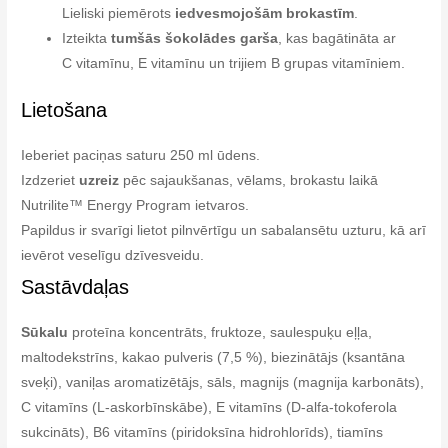
Lieliski piemērots
iedvesmojošām brokastīm
.
Izteikta
tumšās šokolādes garša
, kas bagātināta ar
C vitamīnu, E vitamīnu un trijiem B grupas vitamīniem.
Lietošana
Ieberiet paciņas saturu 250 ml ūdens.
Izdzeriet
uzreiz
pēc sajaukšanas, vēlams, brokastu laikā
Nutrilite™ Energy Program ietvaros.
Papildus ir svarīgi lietot pilnvērtīgu un sabalansētu uzturu, kā arī
ievērot veselīgu dzīvesveidu.
Sastāvdaļas
Sūkalu
proteīna koncentrāts, fruktoze, saulespuķu eļļa,
maltodekstrīns, kakao pulveris (7,5 %), biezinātājs (ksantāna
sveķi), vaniļas aromatizētājs, sāls, magnijs (magnija karbonāts),
C vitamīns (L-askorbīnskābe), E vitamīns (D-alfa-tokoferola
sukcināts), B6 vitamīns (piridoksīna hidrohlorīds), tiamīns