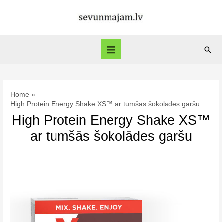
Skip
to
content
Sear
Main
Menu
Home
High Protein Energy Shake XS™ ar tumšās šokolādes garšu
High Protein Energy Shake XS™
ar tumšās šokolādes garšu