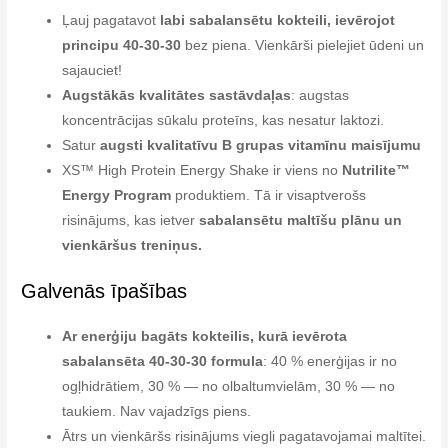
Ļauj pagatavot
labi sabalansētu kokteili, ievērojot
principu 40-30-30
bez piena. Vienkārši pielejiet ūdeni un
sajauciet!
Augstākās kvalitātes sastāvdaļas
: augstas
koncentrācijas sūkalu proteīns, kas nesatur laktozi.
Satur
augsti kvalitatīvu B grupas vitamīnu maisījumu
XS™ High Protein Energy Shake ir viens no
Nutrilite™
Energy Program
produktiem. Tā ir visaptverošs
risinājums, kas ietver
sabalansētu maltīšu plānu un
vienkāršus treniņus.
Galvenās īpašības
Ar enerģiju bagāts kokteilis, kurā ievērota
sabalansēta 40-30-30 formula
: 40 % enerģijas ir no
ogļhidrātiem, 30 % — no olbaltumvielām, 30 % — no
taukiem. Nav vajadzīgs piens.
Ātrs un vienkāršs risinājums viegli pagatavojamai maltītei.