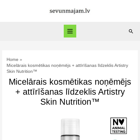
Skip
to
content
Sear
Main
Menu
Home
Micelārais kosmētikas noņēmējs + attīrīšanas līdzeklis Artistry
Skin Nutrition™
Micelārais kosmētikas noņēmējs
+ attīrīšanas līdzeklis Artistry
Skin Nutrition™