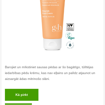
Barojiet un mīkstiniet sausas pēdas ar šo bagātīgo, tūlītējas
iedarbības pēdu krēmu, kas nav eļļains un palīdz atjaunot un
aizsargāt ādas mitrinošo slāni.
Kā pirkt