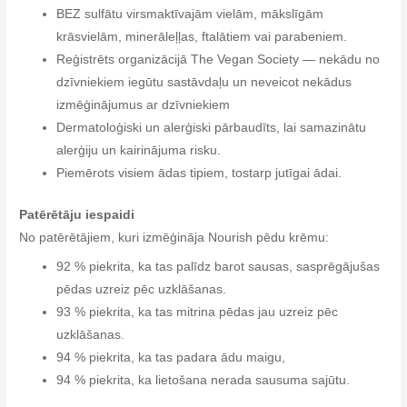
BEZ sulfātu virsmaktīvajām vielām, mākslīgām
krāsvielām, minerāleļļas, ftalātiem vai parabeniem.
Reģistrēts organizācijā The Vegan Society — nekādu no
dzīvniekiem iegūtu sastāvdaļu un neveicot nekādus
izmēģinājumus ar dzīvniekiem
Dermatoloģiski un alerģiski pārbaudīts, lai samazinātu
alerģiju un kairinājuma risku.
Piemērots visiem ādas tipiem, tostarp jutīgai ādai.
Patērētāju iespaidi
No patērētājiem, kuri izmēģināja Nourish pēdu krēmu:
92 % piekrita, ka tas palīdz barot sausas, sasprēgājušas
pēdas uzreiz pēc uzklāšanas.
93 % piekrita, ka tas mitrina pēdas jau uzreiz pēc
uzklāšanas.
94 % piekrita, ka tas padara ādu maigu,
94 % piekrita, ka lietošana nerada sausuma sajūtu.