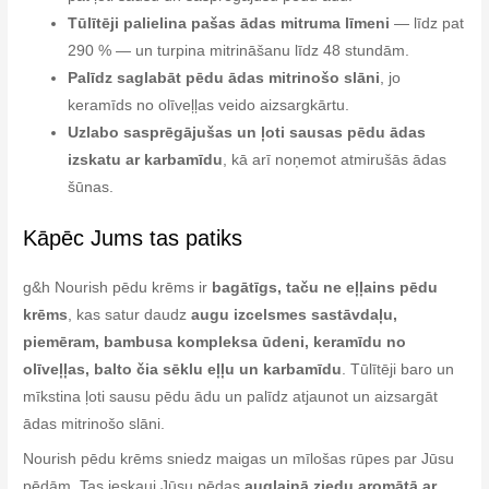
Tūlītēji palielina pašas ādas mitruma līmeni
— līdz pat
290 % — un turpina mitrināšanu līdz 48 stundām.
Palīdz saglabāt pēdu ādas mitrinošo slāni
, jo
keramīds no olīveļļas veido aizsargkārtu.
Uzlabo sasprēgājušas un ļoti sausas pēdu ādas
izskatu ar karbamīdu
, kā arī noņemot atmirušās ādas
šūnas.
Kāpēc Jums tas patiks
g&h Nourish pēdu krēms ir
bagātīgs, taču ne eļļains pēdu
krēms
, kas satur daudz
augu izcelsmes sastāvdaļu,
piemēram, bambusa kompleksa ūdeni, keramīdu no
olīveļļas, balto čia sēklu eļļu un karbamīdu
. Tūlītēji baro un
mīkstina ļoti sausu pēdu ādu un palīdz atjaunot un aizsargāt
ādas mitrinošo slāni.
Nourish pēdu krēms sniedz maigas un mīlošas rūpes par Jūsu
pēdām. Tas ieskauj Jūsu pēdas
augļainā ziedu aromātā ar