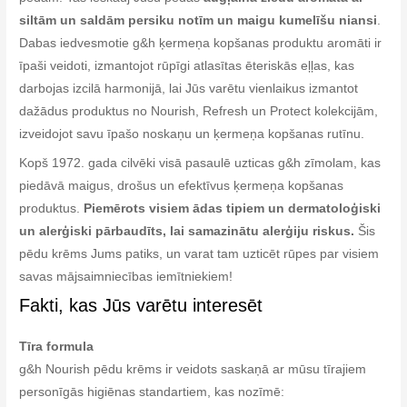
siltām un saldām persiku notīm un maigu kumelīšu niansi
.
Dabas iedvesmotie g&h ķermeņa kopšanas produktu aromāti ir
īpaši veidoti, izmantojot rūpīgi atlasītas ēteriskās eļļas, kas
darbojas izcilā harmonijā, lai Jūs varētu vienlaikus izmantot
dažādus produktus no Nourish, Refresh un Protect kolekcijām,
izveidojot savu īpašo noskaņu un ķermeņa kopšanas rutīnu.
Kopš 1972. gada cilvēki visā pasaulē uzticas g&h zīmolam, kas
piedāvā maigus, drošus un efektīvus ķermeņa kopšanas
produktus.
Piemērots visiem ādas tipiem un dermatoloģiski
un alerģiski pārbaudīts, lai samazinātu alerģiju riskus.
Šis
pēdu krēms Jums patiks, un varat tam uzticēt rūpes par visiem
savas mājsaimniecības iemītniekiem!
Fakti, kas Jūs varētu interesēt
Tīra formula
g&h Nourish pēdu krēms ir veidots saskaņā ar mūsu tīrajiem
personīgās higiēnas standartiem, kas nozīmē: