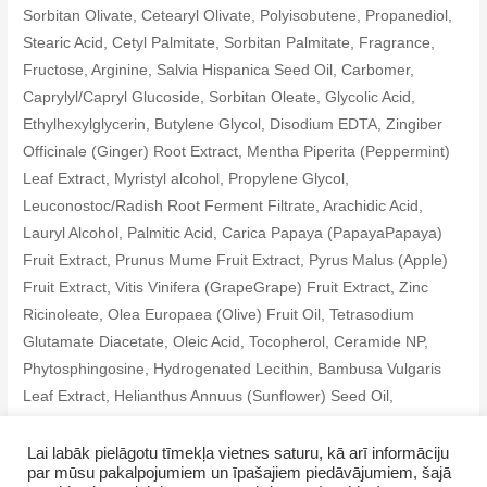
Sorbitan Olivate, Cetearyl Olivate, Polyisobutene, Propanediol,
Stearic Acid, Cetyl Palmitate, Sorbitan Palmitate, Fragrance,
Fructose, Arginine, Salvia Hispanica Seed Oil, Carbomer,
Caprylyl/Capryl Glucoside, Sorbitan Oleate, Glycolic Acid,
Ethylhexylglycerin, Butylene Glycol, Disodium EDTA, Zingiber
Officinale (Ginger) Root Extract, Mentha Piperita (Peppermint)
Leaf Extract, Myristyl alcohol, Propylene Glycol,
Leuconostoc/Radish Root Ferment Filtrate, Arachidic Acid,
Lauryl Alcohol, Palmitic Acid, Carica Papaya (PapayaPapaya)
Fruit Extract, Prunus Mume Fruit Extract, Pyrus Malus (Apple)
Fruit Extract, Vitis Vinifera (GrapeGrape) Fruit Extract, Zinc
Ricinoleate, Olea Europaea (Olive) Fruit Oil, Tetrasodium
Glutamate Diacetate, Oleic Acid, Tocopherol, Ceramide NP,
Phytosphingosine, Hydrogenated Lecithin, Bambusa Vulgaris
Leaf Extract, Helianthus Annuus (Sunflower) Seed Oil,
Citronellol, Hexyl Cinnamal, Hydroxycitronellal, Limonene,
Linalool
Lai labāk pielāgotu tīmekļa vietnes saturu, kā arī informāciju
par mūsu pakalpojumiem un īpašajiem piedāvājumiem, šajā