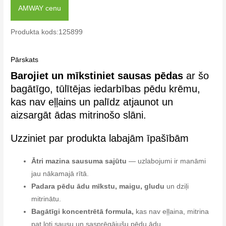
AMWAY cenu
Produkta kods:125899
Pārskats
Barojiet un mīkstiniet sausas pēdas
ar šo
bagātīgo, tūlītējas iedarbības pēdu krēmu,
kas nav eļļains un palīdz atjaunot un
aizsargāt ādas mitrinošo slāni.
Uzziniet par produkta labajām īpašībām
Ātri mazina sausuma sajūtu
— uzlabojumi ir manāmi
jau nākamajā rītā.
Padara pēdu ādu mīkstu, maigu, gludu
un dziļi
mitrinātu.
Bagātīgi koncentrētā formula,
kas nav eļļaina, mitrina
pat ļoti sausu un sasprēgājušu pēdu ādu.