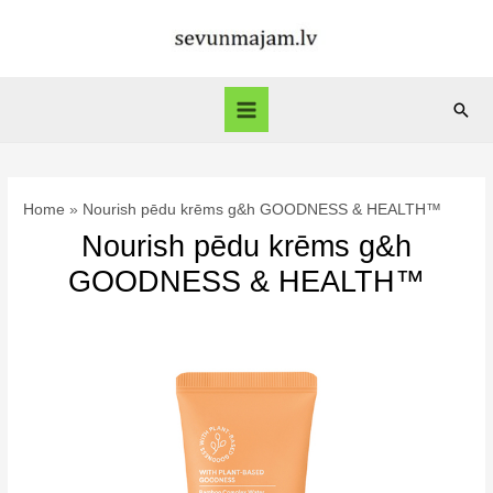
Skip
to
content
Sear
Main
Menu
Home
Nourish pēdu krēms g&h GOODNESS & HEALTH™
Nourish pēdu krēms g&h
GOODNESS & HEALTH™