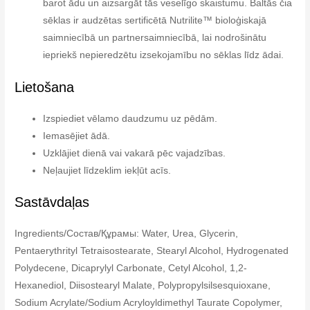
barot ādu un aizsargāt tās veselīgo skaistumu. Baltās čia
sēklas ir audzētas sertificētā Nutrilite™ bioloģiskajā
saimniecībā un partnersaimniecībā, lai nodrošinātu
iepriekš nepieredzētu izsekojamību no sēklas līdz ādai.
Lietošana
Izspiediet vēlamo daudzumu uz pēdām.
Iemasējiet ādā.
Uzklājiet dienā vai vakarā pēc vajadzības.
Neļaujiet līdzeklim iekļūt acīs.
Sastāvdaļas
Ingredients/Состав/Құрамы: Water, Urea, Glycerin,
Pentaerythrityl Tetraisostearate, Stearyl Alcohol, Hydrogenated
Polydecene, Dicaprylyl Carbonate, Cetyl Alcohol, 1,2-
Hexanediol, Diisostearyl Malate, Polypropylsilsesquioxane,
Sodium Acrylate/Sodium Acryloyldimethyl Taurate Copolymer,