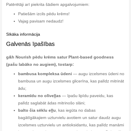
Patērētāji arī piekrita šādiem apgalvojumiem:
Patiešām izcils pēdu krēms!
Vajag pavisam nedaudz!
Sīkāka informācija
Galvenās īpašības
g&h Nourish pēdu krēms satur Plant-based goodness
(
pašu labāko no augiem), tostarp:
bambusa kompleksa ūdeni
— augu izcelsmes ūdeni no
bambusa un augu izcelsmes glicerīna, kas palīdz mitrināt
ādu;
keramīdu no olīveļļas
— īpašu lipīdu paveidu, kas
palīdz saglabāt ādas mitrinošo slāni;
balto čia sēklu eļļu
, kas iegūta no dabas
bagātīgākajiem uzturvielu avotiem un satur daudz augu
izcelsmes uzturvielu un antioksidantu, kas palīdz manāmi