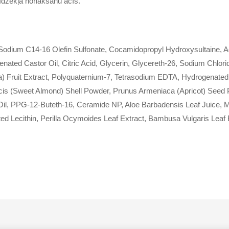
 līdzekļa nonākšanu acīs.
Sodium C14-16 Olefin Sulfonate, Cocamidopropyl Hydroxysultaine, 
ated Castor Oil, Citric Acid, Glycerin, Glycereth-26, Sodium Chlor
a) Fruit Extract, Polyquaternium-7, Tetrasodium EDTA, Hydrogenated 
is (Sweet Almond) Shell Powder, Prunus Armeniaca (Apricot) Seed 
t Oil, PPG-12-Buteth-16, Ceramide NP, Aloe Barbadensis Leaf Juice, M
ted Lecithin, Perilla Ocymoides Leaf Extract, Bambusa Vulgaris Leaf