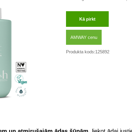
Kā pirkt
AMWAY cenu
Produkta kods:125892
miem un atmirušajām ādas šūnām
, liekot ādai just