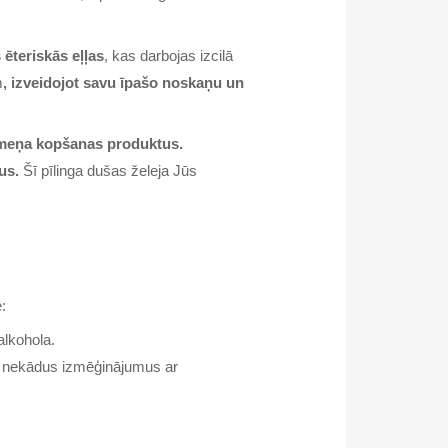
s ēteriskās eļļas
, kas darbojas izcilā
m
, izveidojot savu īpašo noskaņu un
rmeņa kopšanas produktus.
us.
Šī pīlinga dušas želeja Jūs
:
alkohola.
t nekādus izmēģinājumus ar