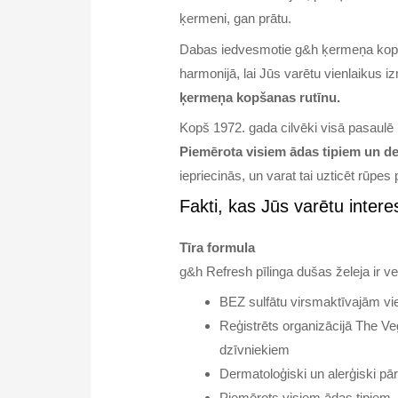
ķermeni, gan prātu.
Dabas iedvesmotie g&h ķermeņa ko
harmonijā, lai Jūs varētu vienlaikus 
ķermeņa kopšanas rutīnu.
Kopš 1972. gada cilvēki visā pasaul
Piemērota visiem ādas tipiem un der
iepriecinās, un varat tai uzticēt rūpes
Fakti, kas Jūs varētu intere
Tīra formula
g&h Refresh pīlinga dušas želeja ir v
BEZ sulfātu virsmaktīvajām vie
Reģistrēts organizācijā The V
dzīvniekiem
Dermatoloģiski un alerģiski pār
Piemērots visiem ādas tipiem, t