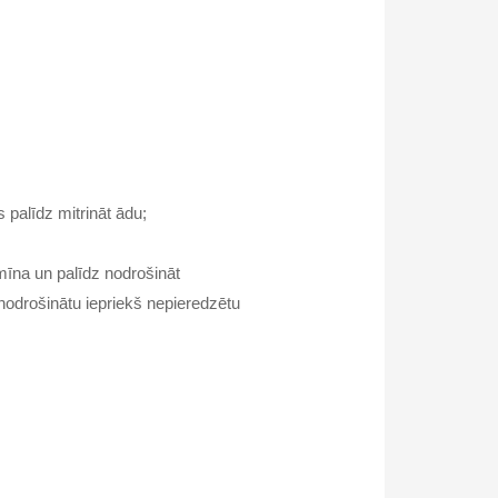
palīdz mitrināt ādu;
amīna un palīdz nodrošināt
i nodrošinātu iepriekš nepieredzētu