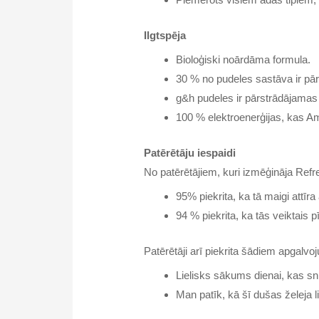
Ilgtspēja
Bioloģiski noārdāma formula.
30 % no pudeles sastāva ir pārs
g&h pudeles ir pārstrādājamas
100 % elektroenerģijas, kas Am
Patērētāju iespaidi
No patērētājiem, kuri izmēģināja Refre
95% piekrita, ka tā maigi attīra
94 % piekrita, ka tās veiktais p
Patērētāji arī piekrita šādiem apgalv
Lielisks sākums dienai, kas sn
Man patīk, kā šī dušas želeja l