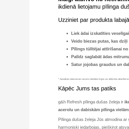
ikdienā lietojamu pīlinga d
Uzziniet par produkta laba
Liek ādai izskatīties veselīga
Veido biezas putas, kas dziļi 
Pīlings tūlītējai attīrīšanai
Palīdz saglabāt ādas mitrum
Satur jojobas graudus un dab
* Jaunākais ieteicamais vecums dažādos tirgos var atšķirties atkarībā 
Kāpēc Jums tas patiks
g&h Refresh pīlinga dušas želeja ir
ik
acerolu un dabiskām pīlinga vielām
Pīlinga dušas želeja Jūs atmodina ar
harmoniski iedarbojas, piešķirot atsv