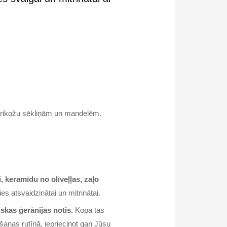
rikožu sēkliņām un mandelēm.
 keramīdu no olīveļļas, zaļo
es atsvaidzinātai un mitrinātai.
skas ģerānijas notis.
Kopā tās
anas rutīnā, iepriecinot gan Jūsu