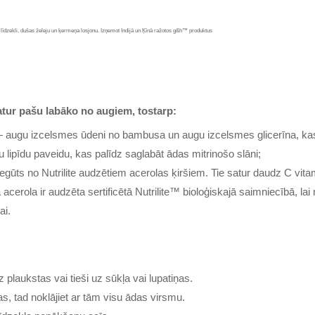
 līdzekli, dušas želeju un ķermeņa losjonu. Izņemot Indijā un Ķīnā ražotos g&h™ produktus
atur pašu labāko no augiem, tostarp:
augu izcelsmes ūdeni no bambusa un augu izcelsmes glicerīna, kas 
lipīdu paveidu, kas palīdz saglabāt ādas mitrinošo slāni;
iegūts no Nutrilite audzētiem acerolas ķiršiem. Tie satur daudz C vit
 acerola ir audzēta sertificētā Nutrilite™ bioloģiskajā saimniecībā, la
ai.
plaukstas vai tieši uz sūkļa vai lupatiņas.
as, tad noklājiet ar tām visu ādas virsmu.