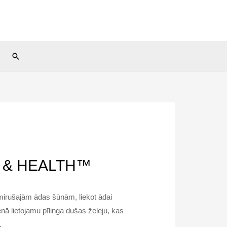
Search
SS & HEALTH™
mirušajām ādas šūnām, liekot ādai
ienā lietojamu pīlinga dušas želeju, kas
.