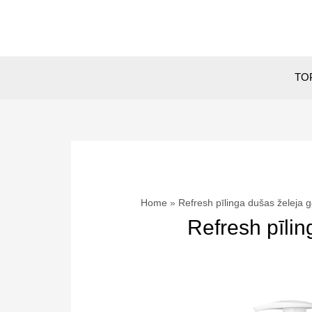
Skip
to
content
TOP
Home
Refresh pīlinga dušas žel
Refresh pīl