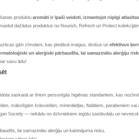
pšanas produktu
aromāti ir īpaši veidoti, izmantojot rūpīgi atlasīta
izmantot dažādus produktus no Nourish, Refresh un Protect kolekcijā
ē uzticas g&h zīmolam, kas piedāvā maigus, drošus un
efektīvus ķe
matoloģiski un alerģiski pārbaudīta, lai samazinātu alerģiju risk
 par savu ādu!
sēt
eidota saskaņā ar tīriem personīgās higiēnas standartiem, kas nozīmē
lām, mākslīgām krāsvielām, minerāleļļas, ftalātiem, parabeniem vai 
egan Society — nekādu no dzīvniekiem iegūtu sastāvdaļu un neveico
baudīts, lai samazinātu alerģiju un kairinājuma risku.
ostarp jutīgai ādai.