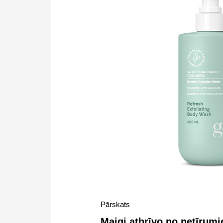
Pārskats
Maigi atbrīvo no netīru