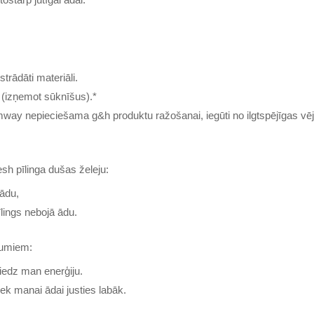
trādāti materiāli.
 (izņemot sūknīšus).*
way nepieciešama g&h produktu ražošanai, iegūti no ilgtspējīgas vēj
sh pīlinga dušas želeju:
 ādu,
īlings nebojā ādu.
ojumiem:
iedz man enerģiju.
iek manai ādai justies labāk.