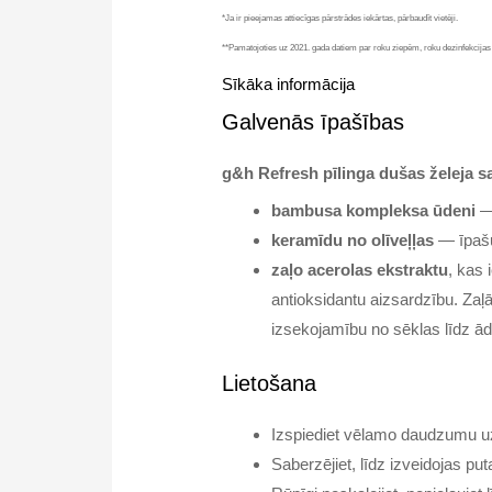
*Ja ir pieejamas attiecīgas pārstrādes iekārtas, pārbaudīt vietēji.
**Pamatojoties uz 2021. gada datiem par roku ziepēm, roku dezinfekcijas
Sīkāka informācija
Galvenās īpašības
g&h Refresh pīlinga dušas želeja s
bambusa kompleksa ūdeni
— 
keramīdu no olīveļļas
— īpašu 
zaļo acerolas ekstraktu
, kas 
antioksidantu aizsardzību. Zaļā
izsekojamību no sēklas līdz ād
Lietošana
Izspiediet vēlamo daudzumu uz 
Saberzējiet, līdz izveidojas put