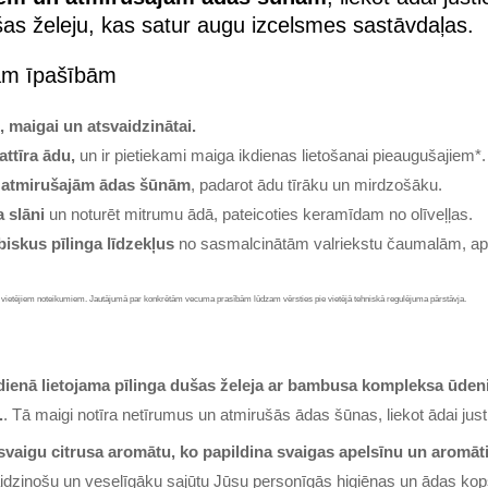
ušas želeju, kas satur augu izcelsmes sastāvdaļas.
jām īpašībām
i, maigai un atsvaidzinātai.
attīra ādu,
un ir pietiekami maiga ikdienas lietošanai pieaugušajiem*.
 no atmirušajām ādas šūnām
, padarot ādu tīrāku un mirdzošāku.
a slāni
un noturēt mitrumu ādā, pateicoties keramīdam no olīveļļas.
iskus pīlinga līdzekļus
no sasmalcinātām valriekstu čaumalām, ap
no vietējiem noteikumiem. Jautājumā par konkrētām vecuma prasībām lūdzam vērsties pie vietējā tehniskā regulējuma pārstāvja.
dienā lietojama pīlinga dušas želeja ar bambusa kompleksa ūdeni,
.
. Tā maigi notīra netīrumus un atmirušās ādas šūnas, liekot ādai justi
svaigu citrusa aromātu, ko papildina svaigas apelsīnu un aromāti
aidzinošu un veselīgāku sajūtu Jūsu personīgās higiēnas un ādas kopš