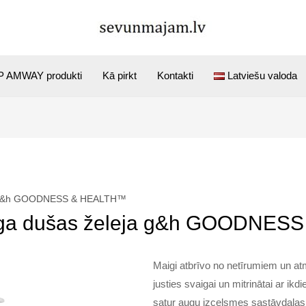
 AMWAY produkti
Kā pirkt
Kontakti
Latviešu valoda
eja g&h GOODNESS & HEALTH™
inga dušas želeja g&h GOODNE
Maigi atbrīvo no netīrumiem un at
justies svaigai un mitrinātai ar ikd
satur augu izcelsmes sastāvdaļas