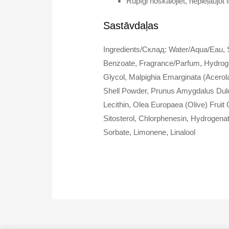
Rūpīgi noskalojiet, nepieļaujot
Sastāvdaļas
Ingredients/Склад: Water/Aqua/Eau, 
Benzoate, Fragrance/Parfum, Hydrogen
Glycol, Malpighia Emarginata (Acerol
Shell Powder, Prunus Amygdalus Dulc
Lecithin, Olea Europaea (Olive) Frui
Sitosterol, Chlorphenesin, Hydrogena
Sorbate, Limonene, Linalool