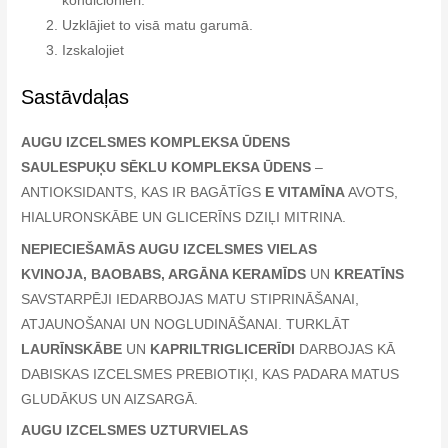
kondicionieri.
Uzklājiet to visā matu garumā.
Izskalojiet
Sastāvdaļas
AUGU IZCELSMES KOMPLEKSA ŪDENS
SAULESPUĶU SĒKLU KOMPLEKSA ŪDENS
–
ANTIOKSIDANTS, KAS IR BAGĀTĪGS
E VITAMĪNA
AVOTS,
HIALURONSKĀBE UN GLICERĪNS DZIĻI MITRINA.
NEPIECIEŠAMĀS AUGU IZCELSMES VIELAS
KVINOJA, BAOBABS, ARGĀNA KERAMĪDS
UN
KREATĪNS
SAVSTARPĒJI IEDARBOJAS MATU STIPRINĀŠANAI,
ATJAUNOŠANAI UN NOGLUDINĀŠANAI. TURKLĀT
LAURĪNSKĀBE
UN
KAPRILTRIGLICERĪDI
DARBOJAS KĀ
DABISKAS IZCELSMES PREBIOTIĶI, KAS PADARA MATUS
GLUDĀKUS UN AIZSARGĀ.
AUGU IZCELSMES UZTURVIELAS