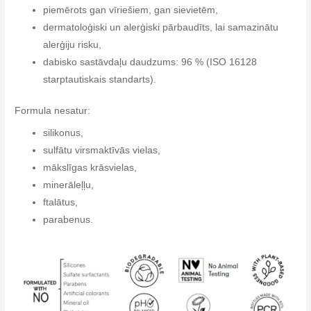
piemērots gan vīriešiem, gan sievietēm,
dermatoloģiski un alerģiski pārbaudīts, lai samazinātu
alerģiju risku,
dabisko sastāvdaļu daudzums: 96 % (ISO 16128
starptautiskais standarts).
Formula nesatur:
silikonus,
sulfātu virsmaktīvās vielas,
mākslīgas krāsvielas,
minerāleļļu,
ftalātus,
parabenus.