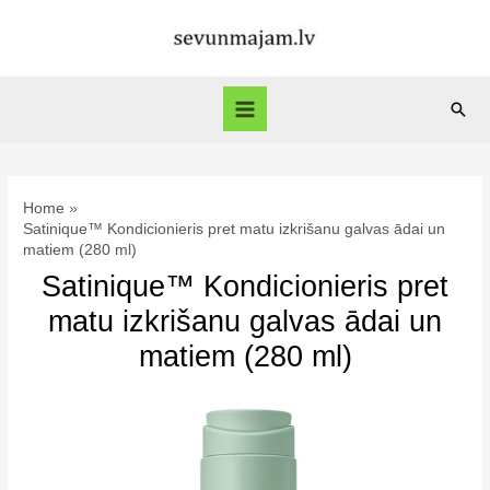
Skip
to
content
Sear
Main
Menu
Home
Satinique™ Kondicionieris pret matu izkrišanu galvas ādai un
matiem (280 ml)
Satinique™ Kondicionieris pret
matu izkrišanu galvas ādai un
matiem (280 ml)