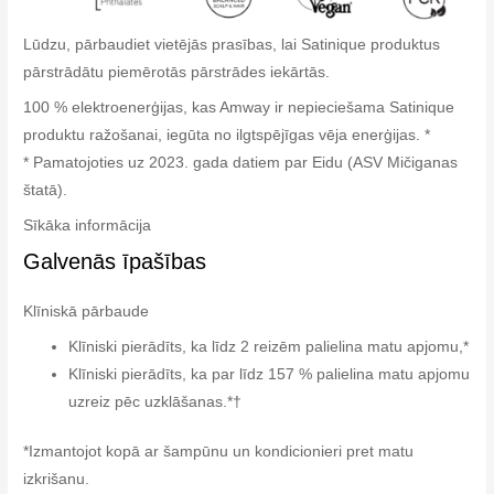
Lūdzu, pārbaudiet vietējās prasības, lai Satinique produktus
pārstrādātu piemērotās pārstrādes iekārtās.
100 % elektroenerģijas, kas Amway ir nepieciešama Satinique
produktu ražošanai, iegūta no ilgtspējīgas vēja enerģijas. *
* Pamatojoties uz 2023. gada datiem par Eidu (ASV Mičiganas
štatā).
Sīkāka informācija
Galvenās īpašības
Klīniskā pārbaude
Klīniski pierādīts, ka līdz 2 reizēm palielina matu apjomu,*
Klīniski pierādīts, ka par līdz 157 % palielina matu apjomu
uzreiz pēc uzklāšanas.*†
*Izmantojot kopā ar šampūnu un kondicionieri pret matu
izkrišanu.