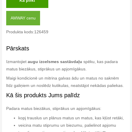
Kā pirkt
AMWAY cenu
Produkta kods:126459
Pārskats
Izmantojiet
augu izcelsmes sastāvdaļu
spēku, kas padara
matus biezākus, stiprākus un apjomīgākus.
Maigi kondicionē un mitrina galvas ādu un matus no saknēm
līdz galiņiem un noslēdz kutikulas, neatstājot nekādas paliekas.
Kā šis produkts Jums palīdz
Padara matus biezākus, stiprākus un apjomīgākus:
kopj trauslus un plānus matus un matus, kas kļūst retāki,
veicina matu stiprumu un biezumu, palielinot apjomu