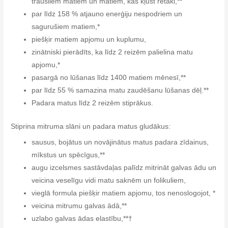
trausliem matiem un matiem, kas kļūst retāki,**
par līdz 158 % atjauno enerģiju nespodriem un
sagurušiem matiem,*
piešķir matiem apjomu un kuplumu,
zinātniski pierādīts, ka līdz 2 reizēm palielina matu
apjomu,*
pasargā no lūšanas līdz 1400 matiem mēnesī,**
par līdz 55 % samazina matu zaudēšanu lūšanas dēļ.**
Padara matus līdz 2 reizēm stiprākus.
Stiprina mitruma slāni un padara matus gludākus:
sausus, bojātus un novājinātus matus padara zīdainus,
mīkstus un spēcīgus,**
augu izcelsmes sastāvdaļas palīdz mitrināt galvas ādu un
veicina veselīgu vidi matu saknēm un folikuliem,
vieglā formula piešķir matiem apjomu, tos nenoslogojot, *
veicina mitrumu galvas ādā,**
uzlabo galvas ādas elastību,**†