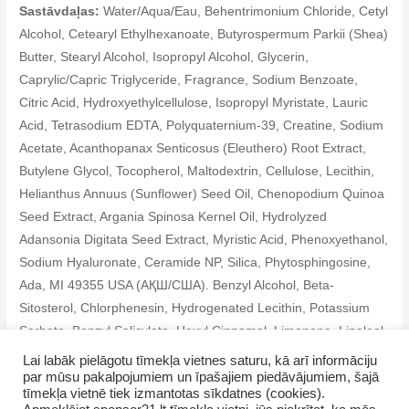
Sastāvdaļas:
Water/Aqua/Eau, Behentrimonium Chloride, Cetyl
Alcohol, Cetearyl Ethylhexanoate, Butyrospermum Parkii (Shea)
Butter, Stearyl Alcohol, Isopropyl Alcohol, Glycerin,
Caprylic/Capric Triglyceride, Fragrance, Sodium Benzoate,
Citric Acid, Hydroxyethylcellulose, Isopropyl Myristate, Lauric
Acid, Tetrasodium EDTA, Polyquaternium-39, Creatine, Sodium
Acetate, Acanthopanax Senticosus (Eleuthero) Root Extract,
Butylene Glycol, Tocopherol, Maltodextrin, Cellulose, Lecithin,
Helianthus Annuus (Sunflower) Seed Oil, Chenopodium Quinoa
Seed Extract, Argania Spinosa Kernel Oil, Hydrolyzed
Adansonia Digitata Seed Extract, Myristic Acid, Phenoxyethanol,
Sodium Hyaluronate, Ceramide NP, Silica, Phytosphingosine,
Ada, MI 49355 USA (АҚШ/США). Benzyl Alcohol, Beta-
Sitosterol, Chlorphenesin, Hydrogenated Lecithin, Potassium
Sorbate, Benzyl Salicylate, Hexyl Cinnamal, Limonene, Linalool
Lai labāk pielāgotu tīmekļa vietnes saturu, kā arī informāciju
par mūsu pakalpojumiem un īpašajiem piedāvājumiem, šajā
tīmekļa vietnē tiek izmantotas sīkdatnes (cookies).