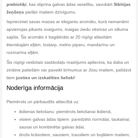
prebiotiķi
, kas stiprina galvas ādas veselību, savukārt
Sibīrijas
žeņšeņs
piešķir matiem dzīvīgumu.
Ieprieciniet savas maņas ar elegantu aromātu, kurā nemanāmi
apvienojas pikants svaigums, maigas ziedu vēsmas un siltuma
sajūta. Šis aromāts ir bagātināts ar 20 rūpīgi atlasītām
ēteriskajām eļļām, tostarp, melno piparu, mandarīnu un
rozmarīna eļļām.
Šis rūpīgi veidotais sastāvdaļu maisījums apliecina, ka daba un
zinātne patiešām var paveikt brīnumus ar Jūsu matiem, palīdzot
tiem
justies un izskatīties lieliski
!
Noderīga informācija
Piemērots un pārbaudīts attiecībā uz:
ikdienas lietošanu: piemērots lietošanai ikdienā,
visiem galvas ādas tipiem: paredzēts normālai, taukainai,
sausai un kombinētai galvas ādai,
drošs krāsotiem, sausiem, trausliem un bojātiem matiem,