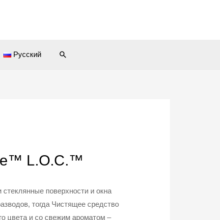
Поиск
Русский
me™ L.O.C.™
и стеклянные поверхности и окна
азводов, тогда Чистящее средство
го цвета и со свежим ароматом –