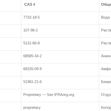
CAS #
Обще
7732-18-5
Вода
107-98-2
Раст
5131-66-8
Раст
68585-34-2
Анио
68155-09-9
Амфо
51981-21-6
Биор
Proprietary — See IFRAorg.org
Отду
proprietary
Коло