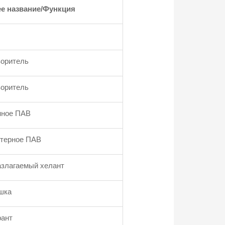
е название/Функция
воритель
воритель
нное ПАВ
терное ПАВ
азлагаемый хелант
шка
рант