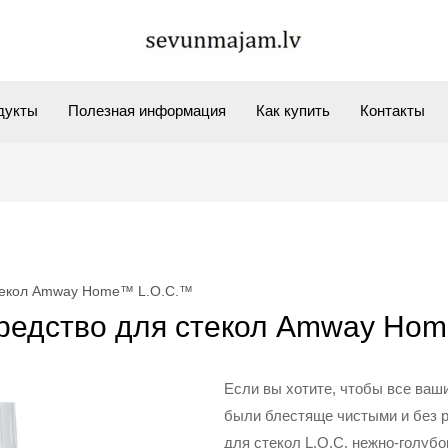
дукты
Полезная информация
Как купить
Контакты
стекол Amway Home™ L.O.C.™
редство для стекол Amway Ho
Если вы хотите, чтобы все ваш
были блестяще чистыми и без р
для стекол L.O.C. нежно-голубо