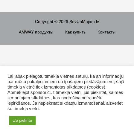
Copyright © 2026 SevUnMajam.lv
AMWAY продукты
Как купить
Контакты
Lai labāk pielāgotu tīmekļa vietnes saturu, kā arī informāciju
par mūsu pakalpojumiem un īpašajiem piedāvājumiem, šajā
tīmekļa vietnē tiek izmantotas sīkdatnes (cookies).
Apmeklējot sponsor21.lt tīmekļa vietni, jūs piekrītat, ka mēs
izmantojam sīkdatnes, kas nodrošina netraucētu
iepirkšanos. Ja nepiekrītat sīkdatņu izmantošanai, aizveriet
šo tīmekļa vietni.
ES piekrītu