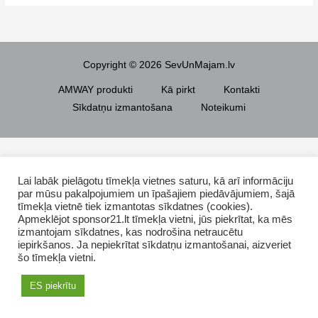
Copyright © 2026 SevUnMajam.lv
AMWAY produkti
Kā pirkt
Kontakti
Sīkdatņu izmantošana
Noteikumi
Lai labāk pielāgotu tīmekļa vietnes saturu, kā arī informāciju
par mūsu pakalpojumiem un īpašajiem piedāvājumiem, šajā
tīmekļa vietnē tiek izmantotas sīkdatnes (cookies).
Apmeklējot sponsor21.lt tīmekļa vietni, jūs piekrītat, ka mēs
izmantojam sīkdatnes, kas nodrošina netraucētu
iepirkšanos. Ja nepiekrītat sīkdatņu izmantošanai, aizveriet
šo tīmekļa vietni.
ES piekrītu