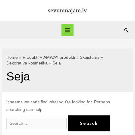
Skip
to
content
Sear
Main
Menu
Home
Produkti
AMWAY produkti
Skaistums
Dekoratīvā kosmētika
Seja
Seja
It seems we can’t find what you’re looking for. Perhaps
searching can help.
Search
for: