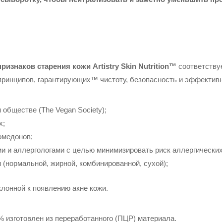
знаков старения кожи Artistry Skin Nutrition™
соответству
и принципов, гарантирующих™ чистоту, безопасность и эффективно
 обществе (The Vegan Society);
х;
омедонов;
и и аллергологами с целью минимизировать риск аллергических
 (нормальной, жирной, комбинированной, сухой);
клонной к появлению акне кожи.
% изготовлен из переработанного (ПЦР) материала.