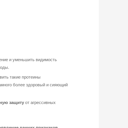
ение и уменьшить видимость
роды.
вить такие протеины
амного более здоровый и сияющий
ную защиту
от агрессивных
оявление ранних признаков