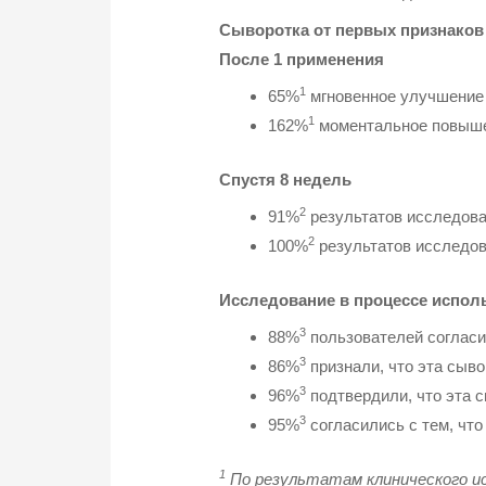
Сыворотка от первых признаков
После 1 применения
1
65%
мгновенное улучшени
1
162%
моментальное повыш
Спустя 8 недель
2
91%
результатов исследов
2
100%
результатов исследо
Исследование в процессе испол
3
88%
пользователей согласил
3
86%
признали, что эта сыв
3
96%
подтвердили, что эта с
3
95%
согласились с тем, чт
1
По результатам клинического ис