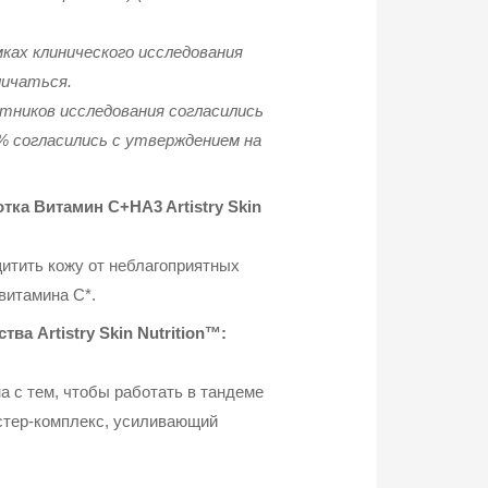
ках клинического исследования
личаться.
тников исследования согласились
6% согласились с утверждением на
тка Витамин C+HA3 Artistry Skin
щитить кожу от неблагоприятных
витамина C*.
а Artistry Skin Nutrition™:
на с тем, чтобы работать в тандеме
устер-комплекс, усиливающий