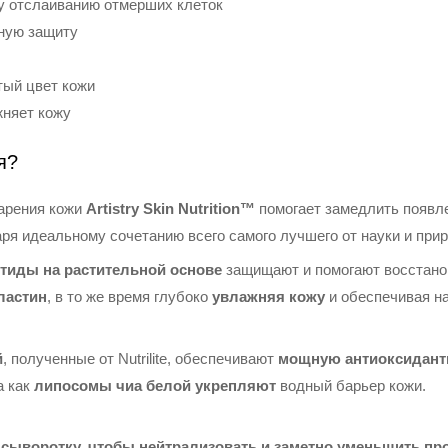
у отслаиванию отмерших клеток
ную защиту
тый цвет кожи
жняет кожу
я?
тарения кожи
Artistry Skin Nutrition™
помогает замедлить появл
аря идеальному сочетанию всего самого лучшего от науки и при
тиды на растительной основе
защищают и помогают восстано
эластин
, в то же время глубоко
увлажняя кожу
и обеспечивая н
й
, полученные от Nutrilite, обеспечивают
мощную антиоксидант
а как
липосомы чиа белой укрепляют
водный барьер кожи.
 сыворотку, чтобы нейтрализовать и заметно уменьшить пр