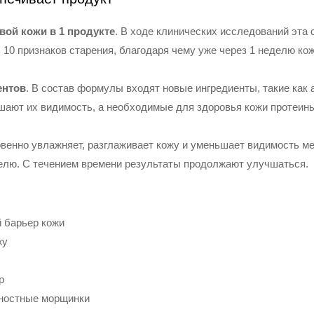
вой кожи в 1 продукте
. В ходе клинических исследований эта
 10 признаков старения, благодаря чему уже через 1 неделю ко
ентов
. В состав формулы входят новые ингредиенты, такие как
шают их видимость, а необходимые для здоровья кожи протеины
овенно увлажняет, разглаживает кожу и уменьшает видимость м
елю. С течением времени результаты продолжают улучшаться.
 барьер кожи
жу
р
ностные морщинки