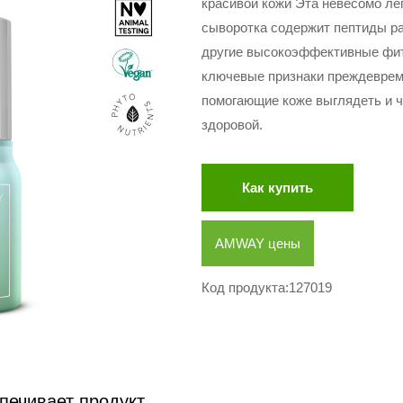
красивой кожи Эта невесомо л
сыворотка содержит пептиды р
другие высокоэффективные фит
ключевые признаки преждевреме
помогающие коже выглядеть и ч
здоровой.
Как купить
AMWAY цены
Код продукта:127019
печивает продукт