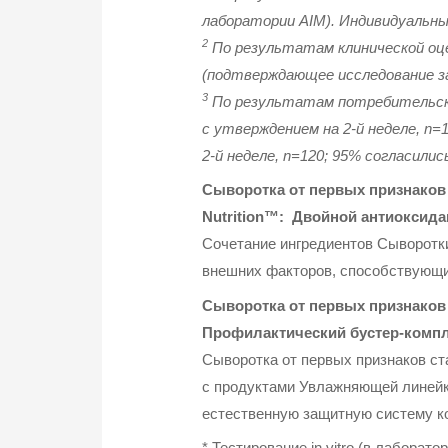
лаборатории AIM). Индивидуальн
2
По результатам клинической оцен
(подтверждающее исследование з
3
По результатам потребительског
с утверждением на 2-й неделе, n=
2-й неделе, n=120; 95% согласилис
Сыворотка от первых признаков с
Nutrition™: Двойной антиоксид
Сочетание ингредиентов Сыворотки
внешних факторов, способствующих
Сыворотка от первых признаков с
Профилактический бустер-комп
Сыворотка от первых признаков ста
с продуктами Увлажняющей линейки
естественную защитную систему к
* Тестирование in vitro (в лаборат