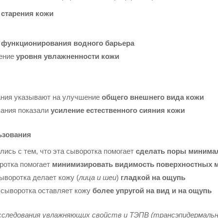
 старения кожи
е
функционирования водного барьера
ение
уровня увлажненности кожи
ания указывают на улучшение
общего внешнего вида кожи
вания показали
усиление естественного сияния кожи
ьзования
ись с тем, что эта сыворотка помогает
сделать поры минима
оротка помогает
минимизировать видимость поверхностных 
ыворотка делает кожу (
лица и шеи
)
гладкой на ощупь
о сыворотка оставляет кожу
более упругой на вид и на ощупь
следования увлажняющих свойств и ТЭПВ (трансэпидермально