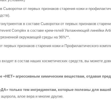
нтов Сыворотки от первых признаков старения кожи и профилакти
дств).
нутриентов в составе Сыворотки от первых признаков старения
vent Complex в составе крем-гелей Увлажняющей линейки Artistr
агрязненной окружающей среды на 96%**.
и от первых признаков старения кожи и Профилактического компл
ы входят в состав наших косметических средств, вы можете дове
е «НЕТ» агрессивным химическим веществам, отдавая пред
ДА» только тем ингредиентам, которые полезны для ваше
 ацерола, алое вера и многие другие.