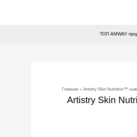
Перейти
к
содержимому
ТОП AMWAY про
Главная
Artistry Skin Nutrition™ с
Artistry Skin N