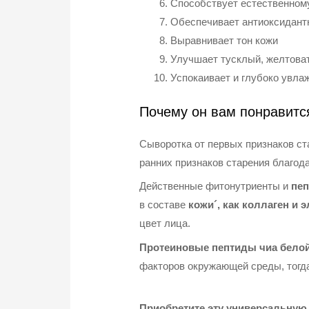
Способствует естественном
Обеспечивает антиоксидант
Выравнивает тон кожи
Улучшает тусклый, желтова
Успокаивает и глубоко увла
Почему он вам понравитс
Сыворотка от первых признаков с
ранних признаков старения благод
Действенные фитонутриенты и
пеп
в составе
кожи´, как коллаген и 
цвет лица.
Протеиновые пептиды чиа бело
факторов окружающей среды, тогд
Приобретите эту универсальную