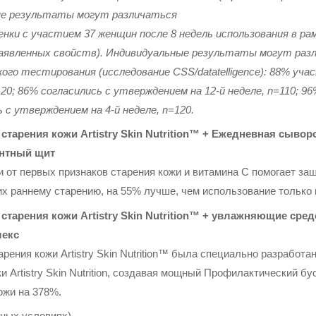
ые результаты могут различаться
ки с участием 37 женщин после 8 недель использования в рам
аявленных свойств). Индивидуальные результаты могут раз
о тестирования (исследование CSS/datatelligence): 88% учас
120; 86% согласились с утверждением на 12-й неделе, n=110; 9
ь с утверждением на 4-й неделе, n=120.
тарения кожи Artistry Skin Nutrition™ + Ежедневная сыворо
антный щит
 от первых признаков старения кожи и витамина C помогает за
 раннему старению, на 55% лучше, чем использование только 
тарения кожи Artistry Skin Nutrition™ + увлажняющие средств
лекс
рения кожи Artistry Skin Nutrition™ была специально разработа
 Artistry Skin Nutrition, создавая мощный Профилактический б
ожи на 378%.
орных условиях)