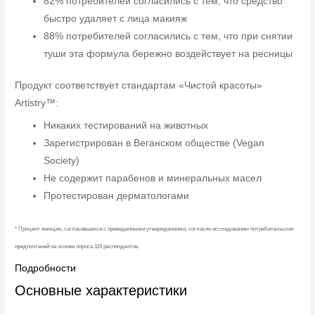
82% потребителей согласились с тем, что средство
быстро удаляет с лица макияж
88% потребителей согласились с тем, что при снятии
туши эта формула бережно воздействует на ресницы
Продукт соответствует стандартам «Чистой красоты»
Artistry™:
Никаких тестирований на животных
Зарегистрирован в Веганском обществе (Vegan
Society)
Не содержит парабенов и минеральных масел
Протестирован дерматологами
* Процент женщин, согласившихся с приведенными утверждениями, согласно исследованию потребительских
предпочтений на основе опроса 119 респондентов.
Подробности
Основные характеристики