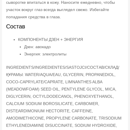
сыворотке впитаться в кожу. Наносите ежедневно, чтобы
участок вокруг глаз всегда выглядел свежо. Избегайте
попадания средства в глаза.
Состав
КОМПОНЕНТЫ ДЗЕН + ЭНЕРГИЯ
Дзен: авокадо
Энергия: электролиты
INGREDIENTS/INGREDIENTES/SASTOJCI/СОСТАВ/СКЛАД/
ҚҰРАМЫ: WATER/AQUA/EAU, GLYCERIN, PROPANEDIOL,
COCO-CAPRYLATE/CAPRATE, LIMNANTHES ALBA
(MEADOWFOAM) SEED OIL, PENTYLENE GLYCOL, MICA,
DIGLYCERIN, OCTYLDODECANOL, PHENOXYETHANOL,
CALCIUM SODIUM BOROSILICATE, CARBOMER,
DISTEARDIMONIUM HECTORITE, CAFFEINE,
AMODIMETHICONE, PROPYLENE CARBONATE, TRISODIUM
ETHYLENEDIAMINE DISUCCINATE, SODIUM HYDROXIDE,