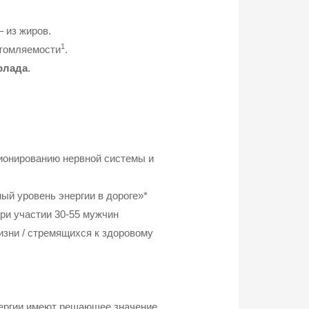
– из жиров.
1
утомляемости
.
олада
.
ионированию нервной системы и
ый уровень энергии в дороге»*
ри участии 30-55 мужчин
изни / стремящихся к здоровому
нергии имеют решающее значение