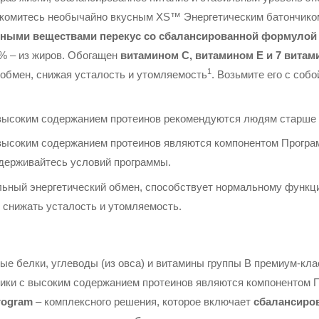
акомитесь необычайно вкусным XS™ Энергетическим батончико
ьными веществами перекус со сбалансированной формулой
0% – из жиров. Обогащен
витамином C, витамином E и 7 витам
1
обмен, снижая усталость и утомляемость
. Возьмите его с собо
высоким содержанием протеинов рекомендуются людям старше 1
высоким содержанием протеинов являются компонентом Прогр
держивайтесь условий программы.
ьный энергетический обмен, способствует нормальному функц
т снижать усталость и утомляемость.
е белки, углеводы (из овса) и витамины группы B премиум-кла
ики с высоким содержанием протеинов являются компонентом
Program
– комплексного решения, которое включает
сбалансиров