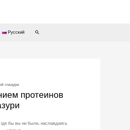
Поиск
Русский
ой глазури
нием протеинов
азури
, где бы вы ни были, наслаждаясь