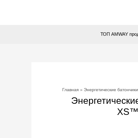
Перейти
к
содержимому
ТОП AMWAY про
Главная
Энергетические батончики
Энергетически
XS™ 