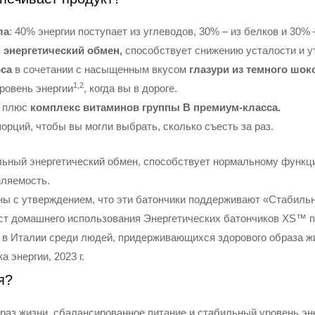
ла
: 40% энергии поступает из углеводов, 30% – из белков и 30% 
энергетический обмен,
способствует снижению усталости и 
оса
в сочетании с насыщенным вкусом
глазури из темного шок
1,2
ровень энергии
, когда вы в дороге.
в плюс
комплекс витаминов группы B премиум-класса.
орций, чтобы вы могли выбрать, сколько съесть за раз.
ьный энергетический обмен, способствует нормальному функц
омляемость.
сны с утверждением, что эти батончики поддерживают «Стабильн
тест домашнего использования Энергетических батончиков XS™ п
 в Италии среди людей, придерживающихся здорового образа ж
 энергии, 2023 г.
я?
браз жизни, сбалансированное питание и стабильный уровень э