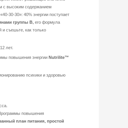
м с высоким содержанием
«40-30-30»: 40% энергии поступает
инами группы B,
его формула
й и съешьте, как только
2 лет.
аммы повышения энергии
Nutrilite™
ионированию психики и здоровью
сса.
 Программы повышения
анный план питания, простой