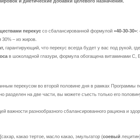
ировок и диетические добавки целевого назначения.
ществами перекус
со сбалансированной формулой
«40-30-30»
:
и 30% – из жиров.
т,
гарантирующий, что перекус всегда будет у вас под рукой, гд
оса
в шоколадной глазури, формула обогащена витаминами C, E
ным перекусом во второй половине дня в рамках Программы по
но разделен на две части, вы можете съесть только его половин
й важности разнообразного сбалансированного рациона и здор
сахар, какао тертое, масло какао, эмульгатор (
соевый
лецитин)