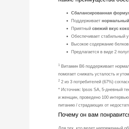
Сбалансированная форму
Поддерживает
нормальный 
Приятный
свежий вкус кок
Обеспечивает стабильный у
Высокое содержание белко
Предлагается в виде 2 полуп
1
Витамин B6 поддерживает нормал
помогает снижать усталость и ут
2
2 из 3 потребителей (67%) согла
* Источник: Ipsos SA, 5-дневный 
и женщин, проведено 100 интервью
питанию / страдающих от недостатка
Почему он вам понравитс
Для тех, кто ведет напряженный о