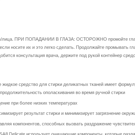
аз/лица. ПРИ ПОПАДАНИИ В ГЛАЗА: ОСТОРОЖНО промойте глаза
 если носите их и это легко сделать. Продолжайте промывать гл
бится консультация врача, держите под рукой контейнер средст
е жидкое средство для стирки деликатных тканей имеет форму
 продолжительность ополаскивания во время ручной стирки
ение при более низких температурах
симизирует результат стирки и минимизирует загрязнение окру
тавляя компонентов, способных вызвать раздражение чувствите
SA8 Delicate использует очищающие компоненты, которые разл