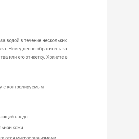
 водой в течение нескольких
аза. Немедленно обратитесь за
ва или его этикетку. Храните в
лу с контролируемым
жающей среды
льной кожи
агаются микроорганизмами