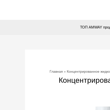
Перейти
к
содержимому
ТОП AMWAY про
Главная
Концентрированное жидко
Концентрирова