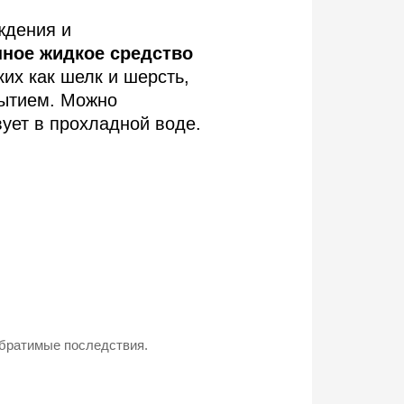
ждения и
нное жидкое средство
ких как шелк и шерсть,
рытием. Можно
вует в прохладной воде.
братимые последствия.