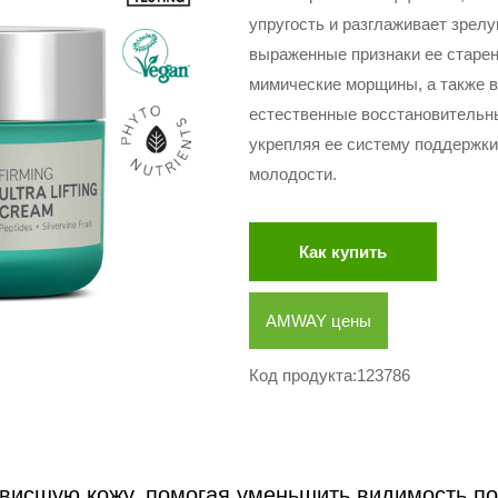
упругость и разглаживает зрел
выраженные признаки ее старени
мимические морщины, а также в
естественные восстановительн
укрепляя ее систему поддержки
молодости.
Как купить
AMWAY цены
Код продукта:123786
висшую кожу, помогая уменьшить видимость по