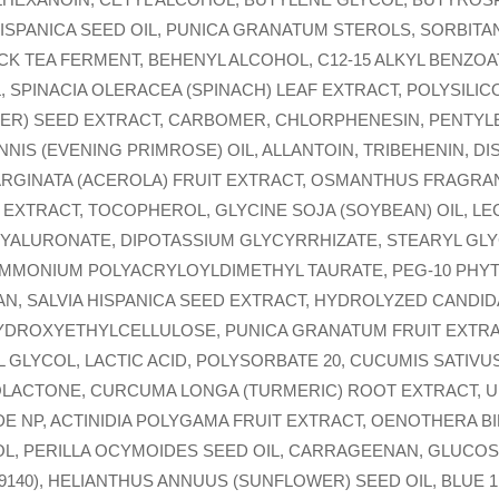
ISPANICA SEED OIL, PUNICA GRANATUM STEROLS, SORBITA
 TEA FERMENT, BEHENYL ALCOHOL, C12-15 ALKYL BENZOA
 SPINACIA OLERACEA (SPINACH) LEAF EXTRACT, POLYSILI
ER) SEED EXTRACT, CARBOMER, CHLORPHENESIN, PENTYLE
IS (EVENING PRIMROSE) OIL, ALLANTOIN, TRIBEHENIN, DI
RGINATA (ACEROLA) FRUIT EXTRACT, OSMANTHUS FRAGRA
XTRACT, TOCOPHEROL, GLYCINE SOJA (SOYBEAN) OIL, LEC
ALURONATE, DIPOTASSIUM GLYCYRRHIZATE, STEARYL GLY
MMONIUM POLYACRYLOYLDIMETHYL TAURATE, PEG-10 PHY
N, SALVIA HISPANICA SEED EXTRACT, HYDROLYZED CANDID
YDROXYETHYLCELLULOSE, PUNICA GRANATUM FRUIT EXTRA
L GLYCOL, LACTIC ACID, POLYSORBATE 20, CUCUMIS SATIVU
ACTONE, CURCUMA LONGA (TURMERIC) ROOT EXTRACT, UN
E NP, ACTINIDIA POLYGAMA FRUIT EXTRACT, OENOTHERA B
L, PERILLA OCYMOIDES SEED OIL, CARRAGEENAN, GLUCOSE
9140), HELIANTHUS ANNUUS (SUNFLOWER) SEED OIL, BLUE 1 (