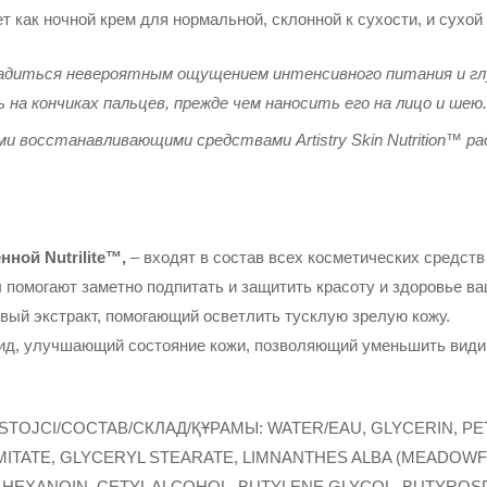
 как ночной крем для нормальной, склонной к сухости, и сухой
ладиться невероятным ощущением интенсивного питания и глу
на кончиках пальцев, прежде чем наносить его на лицо и шею
и восстанавливающими средствами Artistry Skin Nutrition™ р
ной Nutrilite™,
– входят в состав всех косметических средств Art
помогают заметно подпитать и защитить красоту и здоровье ва
вый экстракт, помогающий осветлить тусклую зрелую кожу.
ид, улучшающий состояние кожи, позволяющий уменьшить види
STOJCI/COCTAB/СКЛАД/ҚҰРАМЫ: WATER/EAU, GLYCERIN, P
ITATE, GLYCERYL STEARATE, LIMNANTHES ALBA (MEADOWFO
LHEXANOIN, CETYL ALCOHOL, BUTYLENE GLYCOL, BUTYROSP