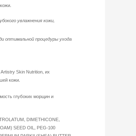
 кожи.
бокого увлажнения кожи,
.
ади оптимальной процедуры ухода
istry Skin Nutrition, их
шей кожи.
мость глубоких морщин и
ETROLATUM, DIMETHICONE,
AM) SEED OIL, PEG-100
ERMUM PARKII (SHEA) BUTTER,