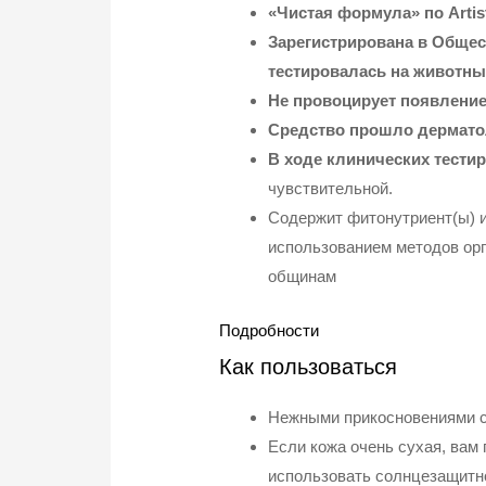
«Чистая формула» по Arti
Зарегистрирована в Общест
тестировалась на животны
Не провоцирует появлени
Средство прошло дерматол
В ходе клинических тести
чувствительной.
Содержит фитонутриент(ы) и
использованием методов орг
общинам
Подробности
Как пользоваться
Нежными прикосновениями сн
Если кожа очень сухая, вам 
использовать солнцезащитно