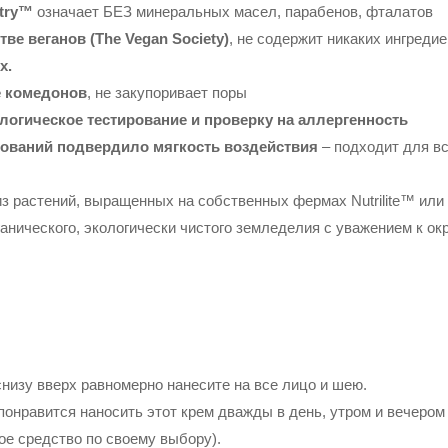
stry™
означает БЕЗ минеральных масел, парабенов, фталатов
ве веганов (The Vegan Society)
, не содержит никаких ингреди
х.
е комедонов
, не закупоривает поры
огическое тестирование и проверку на аллергенность
рований подвердило мягкость воздействия
– подходит для вс
з растений, выращенных на собственных фермах Nutrilite™ или
анического, экологически чистого земледелия с уважением к о
изу вверх равномерно нанесите на все лицо и шею.
понравится наносить этот крем дважды в день, утром и вечером
е средство по своему выбору).