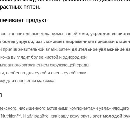
растных пятен.
печивает продукт
 восстановительные механизмы вашей кожи,
укрепляя ее сист
е более упругой, разглаживает выраженные признаки старе
 прилив живительной влаги, затем
длительное увлажнение на
кожа выглядит более чистой и однородной
вызванного загрязнением окружающей среды
и, особенно для сухой и очень сухой кожи.
ожу для нанесения макияжа
я
лексного, насыщенного активными компонентами увлажняющего 
n Nutrition™. Наблюдайте, как вашу кожу окутывает
молодой рум