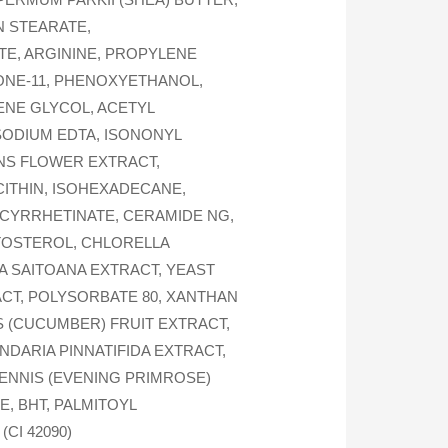
N STEARATE,
TE, ARGININE, PROPYLENE
CONE-11, PHENOXYETHANOL,
NE GLYCOL, ACETYL
SODIUM EDTA, ISONONYL
NS FLOWER EXTRACT,
ITHIN, ISOHEXADECANE,
CYRRHETINATE, CERAMIDE NG,
TOSTEROL, CHLORELLA
A SAITOANA EXTRACT, YEAST
CT, POLYSORBATE 80, XANTHAN
S (CUCUMBER) FRUIT EXTRACT,
DARIA PINNATIFIDA EXTRACT,
IENNIS (EVENING PRIMROSE)
, BHT, PALMITOYL
CI 42090)