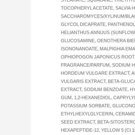
TOCOPHERYL ACETATE, SALVIA H
SACCHAROMYCES/XYLINUM/BLACK
GLYCOL DICAPRATE, PANTHENOL,
HELIANTHUS ANNUUS (SUNFLOW
GLUCOSAMINE, OENOTHERA BIENN
ISONONANOATE, MALPIGHIA EMA
OPHIOPOGON JAPONICUS ROOT E
FRAGRANCE/PARFUM, SODIUM HY
HORDEUM VULGARE EXTRACT, A
VULGARIS EXTRACT, BETA-GLUCA
EXTRACT, SODIUM BENZOATE, H
GUM, 1,2-HEXANEDIOL, CAPRYLY
POTASSIUM SORBATE, GLUCONOL
ETHYLHEXYLGLYCERIN, CERAMID
SEED EXTRACT, BETA-SITOSTERO
HEXAPEPTIDE-12, YELLOW 5 (CI 1