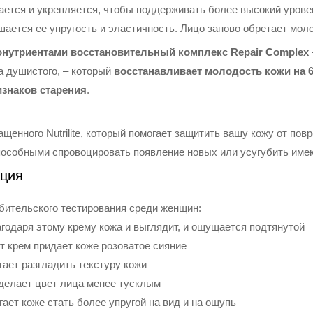
ется и укрепляется, чтобы поддерживать более высокий уровен
шается ее упругость и эластичность. Лицо заново обретает мол
нутриентами восстановительный комплекс Repair Complex
а душистого, – который
восстанавливает молодость кожи на 6
знаков старения
.
ащенного Nutrilite, который помогает защитить вашу кожу от п
пособными спровоцировать появление новых или усугубить име
ция
бительского тестирования среди женщин:
агодаря этому крему кожа и выглядит, и ощущается подтянутой
т крем придает коже розоватое сияние
гает разгладить текстуру кожи
 делает цвет лица менее тусклым
гает коже стать более упругой на вид и на ощупь