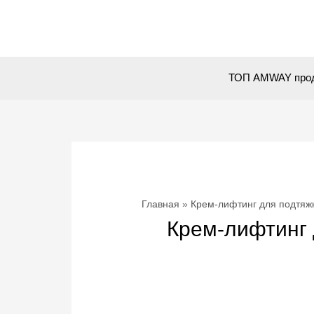
Перейти
к
содержимому
ТОП AMWAY про
Главная
Крем-лифтинг для подтяжки
Крем-лифтинг д