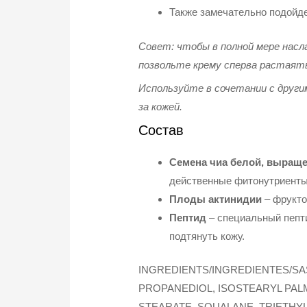
Также замечательно подойдет
Совет: чтобы в полной мере нас
позвольте крему сперва растаять 
Используйте в сочетании с другим
за кожей.
Состав
Семена чиа белой, выращен
действенные фитонутриенты 
Плоды актинидии
– фрукто
Пептид
– специальный пепт
подтянуть кожу.
INGREDIENTS/INGREDIENTES/SA
PROPANEDIOL, ISOSTEARYL PALM
STEARATE, SQUALANE, TRIETHY