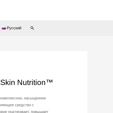
Поиск
Русский
Skin Nutrition™
 комплексное, насыщенное
няющее средство с
рое подтягивает, повышает