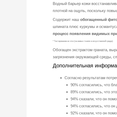
Водный барьер кожи восстанавлива
плотной на ощупь, поскольку повы
Содержит наш
обогащенный фито
шпината плюс куркумы и османтус
процесс появления видимых при
* Тестирование ex vivo (на живых тканях в искусственной среде).
Обогащен экстрактом граната, выр
загрязнения окружающей среды, с
Дополнительная информа
Согласно результатам потре
90% согласились, что бл
89% согласились, что это
94% сказали, что он помо
94% согласились, что он
92% сказали, что он помо