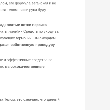
лом, его формула веганская и не
 за телом; ваши руки будут
адковатые нотки персика
аты линейки Средств по уходу за
звучащих гармоничным аккордом,
давая собственную процедуру
ые и эффективные средства по
его
высококачественные
а Телом; это означает, что данный