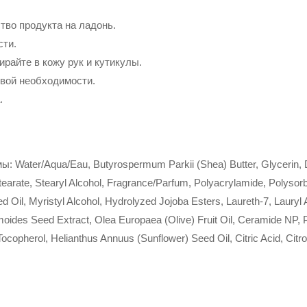
во продукта на ладонь.
сти.
айте в кожу рук и кутикулы.
вой необходимости.
.
ы: Water/Aqua/Eau, Butyrospermum Parkii (Shea) Butter, Glycerin, D
earate, Stearyl Alcohol, Fragrance/Parfum, Polyacrylamide, Polysorb
d Oil, Myristyl Alcohol, Hydrolyzed Jojoba Esters, Laureth-7, Lauryl 
moides Seed Extract, Olea Europaea (Olive) Fruit Oil, Ceramide NP,
ocopherol, Helianthus Annuus (Sunflower) Seed Oil, Citric Acid, Citro
l