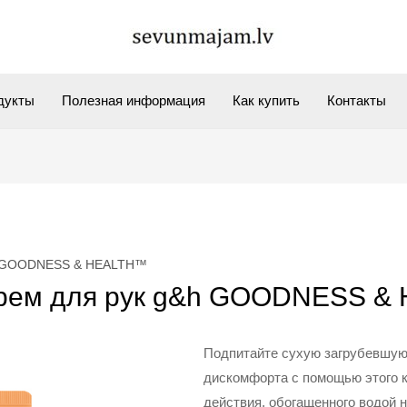
дукты
Полезная информация
Как купить
Контакты
&h GOODNESS & HEALTH™
Крем для рук g&h GOODNESS 
Подпитайте сухую загрубевшую 
дискомфорта с помощью этого к
действия, обогащенного водой 