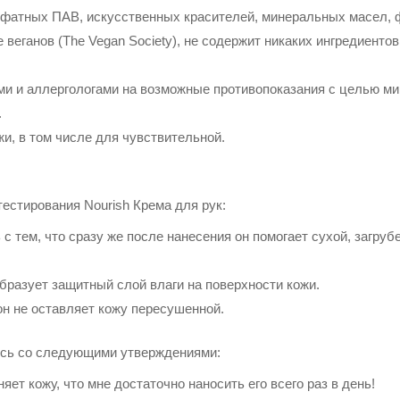
атных ПАВ, искусственных красителей, минеральных масел, ф
веганов (The Vegan Society), не содержит никаких ингредиенто
и и аллергологами на возможные противопоказания с целью ми
.
и, в том числе для чувствительной.
естирования Nourish Крема для рук:
с тем, что сразу же после нанесения он помогает сухой, загру
образует защитный слой влаги на поверхности кожи.
он не оставляет кожу пересушенной.
лись со следующими утверждениями:
ет кожу, что мне достаточно наносить его всего раз в день!