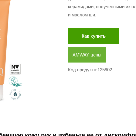
керамидами, полученными из ол
и маслом ши.
Как купить
AMWAY цены
Код продукта:125902
бевшую кожу рук и избавьте ее от дискомфо