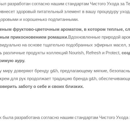
был разработан согласно нашим стандартам Чистого Ухода за Те
ивнесет здоровый питательный элемент в вашу процедуру ухода
здоровыми и хорошенько подпитанными.
еным фруктово-цветочным ароматом, в котором теплые, сл
чным прикосновением ромашки.
Вдохновленные природой аром
видуально на основе тщательно подобранных эфирных масел, 
 различные продукты коллекций Nourish, Refresh и Protect,
соз
римую ауру.
му миру доверяют бренду g&h, предлагающему мягкие, безопасн
й крем для рук продолжает традицию бренда g&h, обеспечивающ
верить заботу о себе и своих близких.
к была разработана согласно нашим стандартам Чистого Ухода з