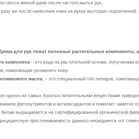
остается мягкой даже после частого мытья рук.
сразу же после нанесения кожа на руках выглядит подпитанной.
Крема для рук лежат полезные растительные компоненты, а
го комплекса
– это вода на растительной основе, полученная и
я, помогающая увлажнять кожу.
 оливкового масла,
– это специальный тип липидов, помогающ
из одного из самых богатых питательными веществами природн
анием фитонутриентов и антиоксидантов и помогает заметно п
а белая выращивается на сертифицированной органической ферме
прецедентную прослеживаемость данного ингредиента «от семечк