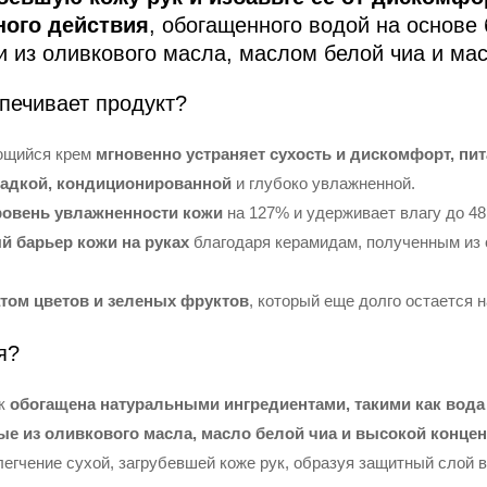
ного действия
, обогащенного водой на основе
 из оливкового масла, маслом белой чиа и ма
печивает продукт?
ющийся крем
мгновенно устраняет сухость и дискомфорт, пит
гладкой, кондиционированной
и глубоко увлажненной.
овень увлажненности кожи
на 127% и удерживает влагу до 48
й барьер кожи на руках
благодаря керамидам, полученным из 
том цветов и зеленых фруктов
, который еще долго остается 
я?
ук
обогащена натуральными ингредиентами, такими как вода
е из оливкового масла, масло белой чиа и высокой конце
егчение сухой, загрубевшей коже рук, образуя защитный слой в