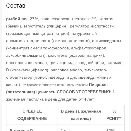
Состав
рыбий
жир 27%, вода, сахароза, трегалоза ***, желатин
(бычий), загуститель (глицерин), регулятор кислотности
(тризамещенный цитрат натрия), натуральный
ароматизатор, кислота (лимонная кислота), антиоксиданты
(концентрат смеси токоферолов, альфа-токоферол,
аскорбилпальмитат), краситель (экстракт паприки),
подсолнечное масло, триглицериды средней цепи, витамин
D (холекальциферол), рапсовое масло, эмульгатор-
стабализатор (моноглицериды и диглицериды жирных
кислот).
Пищевая
*** трегалоза является источником глюкозы
(питательная) ценность
СПОСОБ УПОТРЕБЛЕНИЯ:
1
желейная пастилка в день для детей от 4 лет
СРЕДНЕЕ
В день (1 желейная
%
СОДЕРЖАНИЕ
пастилка)
РСНП**
Витамина D
4 мкг
80%