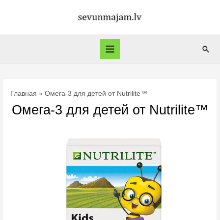
Перейти
к
содержимому
Пои
Main
Menu
Главная
Омега-3 для детей от Nutrilite™
Омега-3 для детей от Nutrilite™