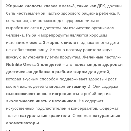
Жирные кислоты класса омега-3, такие как ДГК
, должны
быть неотъемлемой частью здорового рациона ребенка. К
сожалению, эти полезные для здоровья жиры не
вырабатываются в достаточном количестве организмом
человека. Рыба и морепродукты являются хорошим
источником
омега-3 жирных кислот
, однако многие дети
не любят такую пищу. Именно поэтому родители ищут
вкусную альтернативу этим продуктам. Желейные пастилки
Nutrilite Омега-3 для детей
– это
полезная для здоровья
диетическая добавка с рыбьим жиром для детей
,
которая вкусным способом поддерживает здоровый рост
костей ваших детей благодаря
витамину D
. Они содержат
высококачественные ингредиенты
и рыбий жир
из
экологически чистых источников
. Не содержат
искусственных подсластителей и консервантов. Содержат
только
натуральные красители
. Содержат
натуральные
ароматизаторы
.