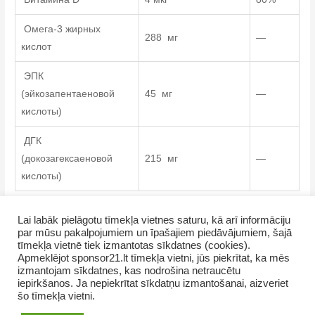
Омега-3 жирных
288 мг
—
кислот
ЭПК
(эйкозапентаеновой
45 мг
—
кислоты)
ДГК
(докозагексаеновой
215 мг
—
кислоты)
** % отРекомендованойсуточной нормы потребления
Lai labāk pielāgotu tīmekļa vietnes saturu, kā arī informāciju
par mūsu pakalpojumiem un īpašajiem piedāvājumiem, šajā
tīmekļa vietnē tiek izmantotas sīkdatnes (cookies).
Apmeklējot sponsor21.lt tīmekļa vietni, jūs piekrītat, ka mēs
izmantojam sīkdatnes, kas nodrošina netraucētu
iepirkšanos. Ja nepiekrītat sīkdatņu izmantošanai, aizveriet
šo tīmekļa vietni.
Copyright © 2026 SevUnMajam.lv