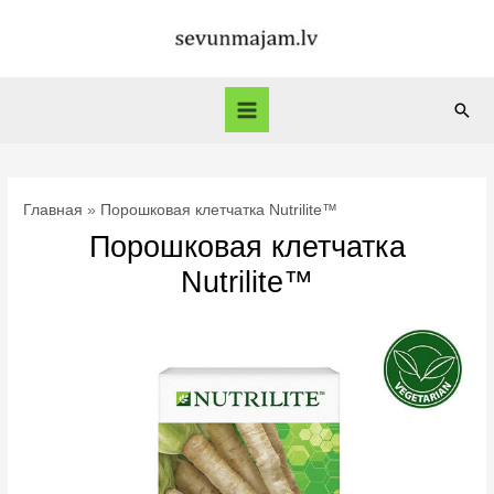
Перейти
к
содержимому
Пои
Main
Menu
Главная
Порошковая клетчатка Nutrilite™
Порошковая клетчатка
Nutrilite™