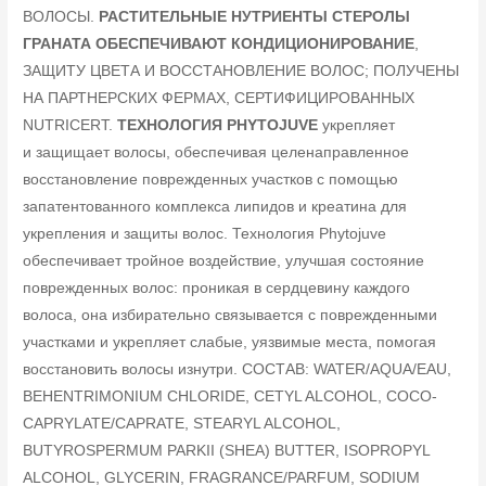
ВОЛОСЫ.
РАСТИТЕЛЬНЫЕ НУТРИЕНТЫ
СТЕРОЛЫ
ГРАНАТА ОБЕСПЕЧИВАЮТ КОНДИЦИОНИРОВАНИЕ
,
ЗАЩИТУ ЦВЕТА И ВОССТАНОВЛЕНИЕ ВОЛОС; ПОЛУЧЕНЫ
НА ПАРТНЕРСКИХ ФЕРМАХ, СЕРТИФИЦИРОВАННЫХ
NUTRICERT.
ТЕХНОЛОГИЯ PHYTOJUVE
укрепляет
и защищает волосы, обеспечивая целенаправленное
восстановление поврежденных участков с помощью
запатентованного комплекса липидов и креатина для
укрепления и защиты волос. Технология Phytojuve
обеспечивает тройное воздействие, улучшая состояние
поврежденных волос: проникая в сердцевину каждого
волоса, она избирательно связывается с поврежденными
участками и укрепляет слабые, уязвимые места, помогая
восстановить волосы изнутри. СОСТАВ: WATER/AQUA/EAU,
BEHENTRIMONIUM CHLORIDE, CETYL ALCOHOL, COCO-
CAPRYLATE/CAPRATE, STEARYL ALCOHOL,
BUTYROSPERMUM PARKII (SHEA) BUTTER, ISOPROPYL
ALCOHOL, GLYCERIN, FRAGRANCE/PARFUM, SODIUM