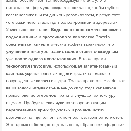
жизнь, обеспечивая так необходимую им влагу. Эта
питательная формула создана специально, чтобы глубоко
восстанавливать и кондиционировать волосы, в результате
чего ваши локоны выглядят более крепкими и здоровыми.
Уникальное сочетание
Воды на основе комплекса семян
подсолнечника
и
протеинового комплекса Protein+
обеспечивает синергетический эффект, гарантируя, что
улучшение текстуры ваших волос станет очевидным
уже после одного использования
. В то же время
технология Phytojuve
, использующая запатентованный
комплекс укрепляющих липидов и креатина, оживляет
поврежденные волосы изнутри. Только представьте себе, как
ваши волосы излучают жизненную силу, тогда как мягкое
прикосновение
стеролов граната
улучшает их текстуру
в целом. Пробудите свои чувства завораживающим
переплетением ярких фруктовых и романтических
цветочных нот, дополненных нежной, чувственной теплотой.
Этот аромат обогащен тщательно подобранными эфирными