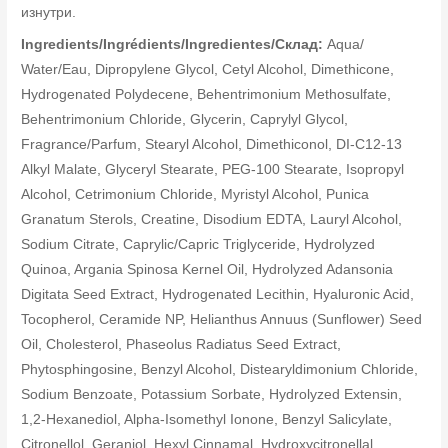
изнутри.
Ingredients/Ingrédients/Ingredientes/Склад:
Aqua/
Water/Eau, Dipropylene Glycol, Cetyl Alcohol, Dimethicone,
Hydrogenated Polydecene, Behentrimonium Methosulfate,
Behentrimonium Chloride, Glycerin, Caprylyl Glycol,
Fragrance/Parfum, Stearyl Alcohol, Dimethiconol, DI-C12-13
Alkyl Malate, Glyceryl Stearate, PEG-100 Stearate, Isopropyl
Alcohol, Cetrimonium Chloride, Myristyl Alcohol, Punica
Granatum Sterols, Creatine, Disodium EDTA, Lauryl Alcohol,
Sodium Citrate, Caprylic/Capric Triglyceride, Hydrolyzed
Quinoa, Argania Spinosa Kernel Oil, Hydrolyzed Adansonia
Digitata Seed Extract, Hydrogenated Lecithin, Hyaluronic Acid,
Tocopherol, Ceramide NP, Helianthus Annuus (Sunflower) Seed
Oil, Cholesterol, Phaseolus Radiatus Seed Extract,
Phytosphingosine, Benzyl Alcohol, Distearyldimonium Chloride,
Sodium Benzoate, Potassium Sorbate, Hydrolyzed Extensin,
1,2-Hexanediol, Alpha-Isomethyl Ionone, Benzyl Salicylate,
Citronellol, Geraniol, Hexyl Cinnamal, Hydroxycitronellal,