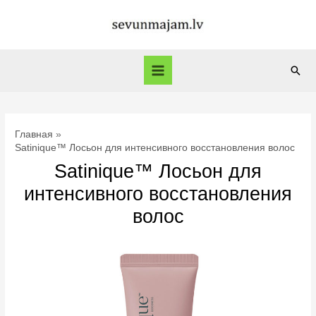
Перейти
к
содержимому
Пои
Main
Menu
Главная
Satinique™ Лосьон для интенсивного восстановления волос
Satinique™ Лосьон для
интенсивного восстановления
волос