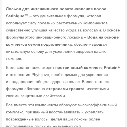
Лосьон для интенсивного восстановления волос
Satinique™
– это удивительная формула, которая
использует силу полезных растительных компонентов,
существенно улучшая качество ухода за волосами. В основе
формулы этого инновационного лосьона –
Вода на основе
комплекса семян подсолнечника
, обеспечивающая
питательную основу для укрепления здоровья ваших
локонов.
В его состав также входят
протеиновый комплекс Protein+
и технология Phytojuve, необходимые для укрепления
и поддержания общего здоровья волос. Более того, его
формула обогащена
стеролами граната
, известными
своими защитными свойствами.
Все вместе эти компоненты образуют высокоэффективный
комплекс, призванный восстанавливать и укреплять
поврежденные волосы, делая ваши локоны более
послушными и полными жизненных сил.