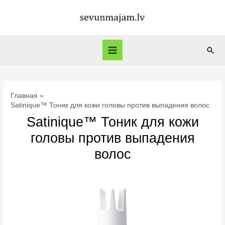
Перейти
к
содержимому
Пои
Main
Menu
Главная
Satinique™ Тоник для кожи головы против выпадения волос
Satinique™ Тоник для кожи
головы против выпадения
волос