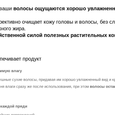
 ваши
волосы ощущаются хорошо увлажненн
фективно очищает кожу головы и волосы, без с
жного жира.
йственной силой полезных растительных ко
печивает продукт
димую влагу
шные сухие волосы, придавая им хорошо увлажненный вид и к
я влаги сразу же после использования, при этом
волосы оста
 каждой пряди
ейших повреждений.