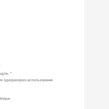
:
щупь. *
ле одноразового использования
nique.