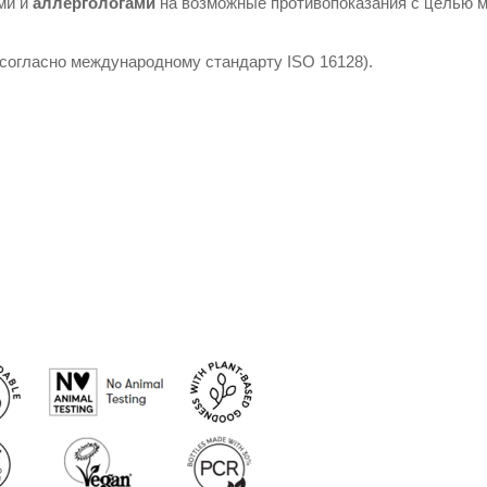
ми и
аллергологами
на возможные противопоказания с целью м
согласно международному стандарту ISO 16128).