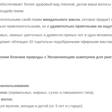
беспечивает более здоровый вид локонов, делая ваши волосы
воздействиям.
итательными свойствами
миндального масла
, которое придает
льно привлекательными, но и
удивительно приятными на ощу
вых, нежных цветочных и древесно-пряных нот в одно мгновен
аромат обогащен 10 тщательно подобранными эфирными маслами
всеми благами природы с Увлажняющим шампунем для разг
 использования
.
олос
(нормальных, жирных, сухих и смешанного типа).
 волос
.
для мужчин, женщин и детей (от 3 лет и старше).