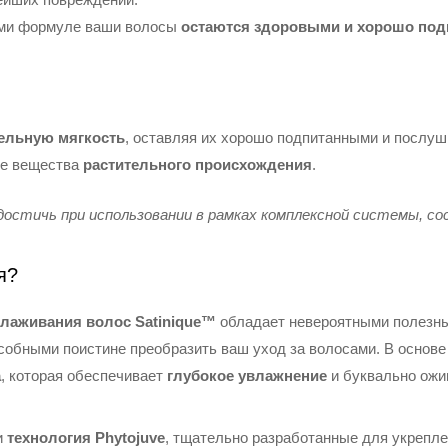
ами формуле ваши волосы
остаются здоровыми и хорошо по
ельную мягкость
, оставляя их хорошо подпитанными и послуш
е вещества
растительного происхождения
.
остичь при использовании в рамках комплексной системы, с
я?
лаживания волос Satinique™
обладает невероятными полезн
особными поистине преобразить ваш уход за волосами. В основ
а
, которая обеспечивает
глубокое увлажнение
и буквально ожи
и
технология Phytojuve
, тщательно разработанные для укрепле