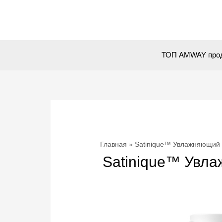
Перейти
к
содержимому
ТОП AMWAY про
Главная
Satinique™ Увлажняющий 
Satinique™ Увла