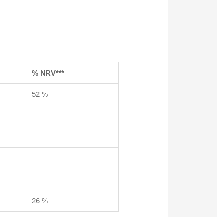
% NRV***
52 %
26 %