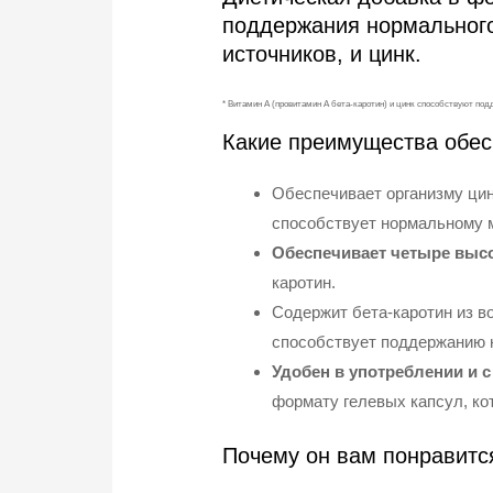
поддержания нормального
источников, и цинк.
* Витамин А (провитамин А бета-каротин) и цинк способствуют под
Какие преимущества обес
Обеспечивает организму цин
способствует нормальному 
Обеспечивает четыре выс
каротин.
Содержит бета-каротин из во
способствует поддержанию 
Удобен в употреблении и 
формату гелевых капсул, кот
Почему он вам понравитс