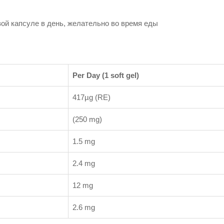
вой капсуле в день, желательно во время еды
Per Day (1 soft gel)
417µg (RE)
(250 mg)
1.5 mg
2.4 mg
12 mg
2.6 mg