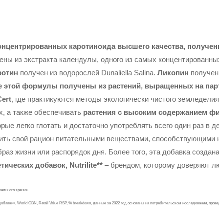
нцентрированных каротиноида высшего качества, получен
ены из экстракта календулы, одного из самых концентированны
ротин
получен из водорослей Dunaliella Salina.
Ликопин
получен 
е этой формулы получены из растений, выращенных на пар
ert
, где практикуются методы экологически чистого земледели
х, а также обеспечивать
растения с высоким содержанием ф
рые легко глотать и достаточно употреблять всего один раз в 
ить свой рацион питательными веществами, способствующими 
раз жизни или распорядок дня. Более того, эта добавка создан
ических добавок, Nutrilite**
– брендом, которому доверяют л
мального зрения.
ие добавки», World GBN, Retail Value RSP, % breakdown, данные за 2022 год основаны на потребительском исследовании, пров