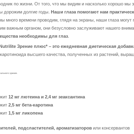
одник по жизни. От того, что мы видим и насколько хорошо мы 
мы дорожим долгие годы.
Наши глаза помогают нам практическ
мы много времени проводим, глядя на экраны, наши глаза могут
аким важным органом, они безусловно заслуживают нашего внима
вещества необходимы для глаз
.
Nutrilite Зрение плюс* – это ежедневная диетическая добавк
каротиноида высшего качества, полученных из растений, выра
ального зрения.
ржит
12 мг лютеина и 2,4 мг зеаксантина
ржит
2,5 мг бета-каротина
ржит
1,5 мг ликопена
ителей, подсластителей, ароматизаторов
или консервантов