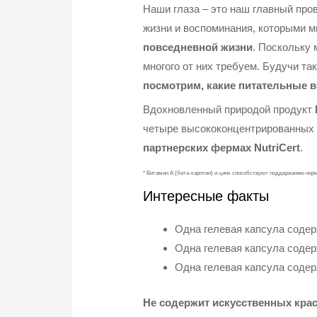
Наши глаза – это наш главный пров
жизни и воспоминания, которыми 
повседневной жизни
. Поскольку 
многого от них требуем. Будучи т
посмотрим, какие питательные 
Вдохновленный природой продукт
четыре высококонцентрированных 
партнерских фермах NutriCert
.
* Витамин А (бета-каротин) и цинк способствуют поддержанию норм
Интересные факты
Одна гелевая капсула соде
Одна гелевая капсула соде
Одна гелевая капсула соде
Не содержит искусственных крас