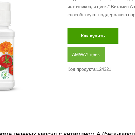
источников, и цинк.* Витамин А 
способствуют поддержанию нор
Как купить
AMWAY цены
Код продукта:124321
рме гелевых капсул с витамином А (бета-карот