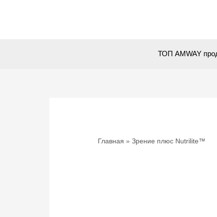
Перейти
к
содержимому
ТОП AMWAY про
Главная
Зрение плюс Nutrilite™