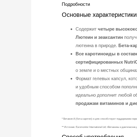
Подробности
Основные характеристики
Содержит
четыре высококо
Лютеин и зеаксантин
получ
лютеина в природе.
Бета-ка
Все каротиноиды в состав
сертифицированных NutriC
о земле и о местных община
Формат гелевых капсул, кото
и удобным способом пополн
идеально дополнит любой об
продажам витаминов и диет
* Витамин А (бета-каротин) и цинк способствуют поддержанию нор
** Источник: Euromonitor International Ltd; «Витамины и диетическ
Способ употребления