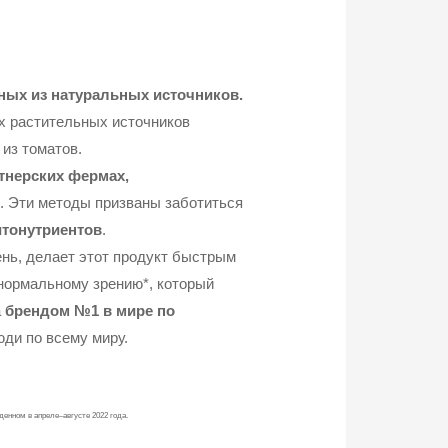
ных из натуральных источников.
х растительных источников
из томатов.
тнерских фермах,
я. Эти методы призваны заботиться
итонутриентов
.
день, делает этот продукт быстрым
нормальному зрению*, который
а
брендом №1 в мире по
юди по всему миру.
еденном в апреле–августе 2022 года.