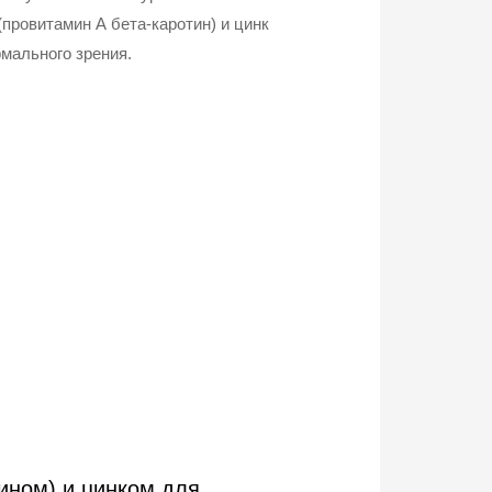
(провитамин А бета-каротин) и цинк
мального зрения.
ином) и цинком для