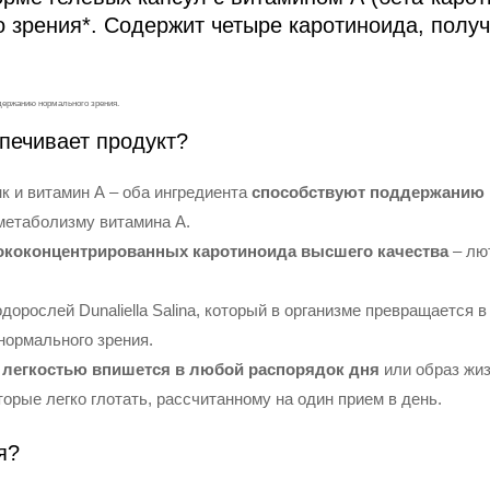
 зрения*. Содержит четыре каротиноида, полу
держанию нормального зрения.
печивает продукт?
к и витамин А – оба ингредиента
способствуют поддержанию 
метаболизму витамина А.
ококонцентрированных каротиноида высшего качества
– лют
дорослей Dunaliella Salina, который в организме превращается в
нормального зрения.
с легкостью впишется в любой распорядок дня
или образ жи
орые легко глотать, рассчитанному на один прием в день.
я?