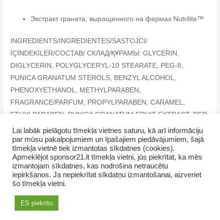
Экстракт граната, выращенного на фермах Nutrilite™
INGREDIENTS/INGREDIENTES/SASTOJCI/
İÇİNDEKİLER/COCTAB/ СКЛАД/ҚҰРАМЫ: GLYCERIN,
DIGLYCERIN, POLYGLYCERYL-10 STEARATE, PEG-8,
PUNICA GRANATUM STEROLS, BENZYL ALCOHOL,
PHENOXYETHANOL, METHYLPARABEN,
FRAGRANCE/PARFUM, PROPYLPARABEN, CARAMEL,
ETHYLPARABEN, PUNICA GRANATUM FRUIT EXTRACT, RED
33 (CI 17200), LIMONENE, LINALOOL, BENZYL SALICYLATE
Lai labāk pielāgotu tīmekļa vietnes saturu, kā arī informāciju
par mūsu pakalpojumiem un īpašajiem piedāvājumiem, šajā
tīmekļa vietnē tiek izmantotas sīkdatnes (cookies).
Apmeklējot sponsor21.lt tīmekļa vietni, jūs piekrītat, ka mēs
izmantojam sīkdatnes, kas nodrošina netraucētu
iepirkšanos. Ja nepiekrītat sīkdatņu izmantošanai, aizveriet
šo tīmekļa vietni.
Copyright © 2026 SevUnMajam.lv
ES piekrītu
AMWAY продукты
Как купить
Контакты